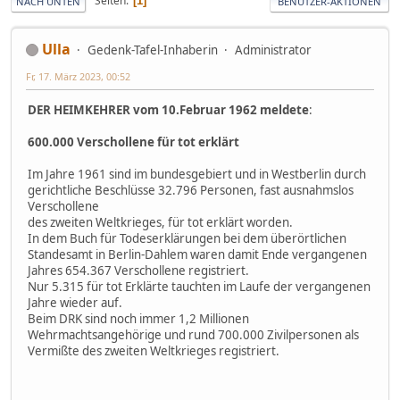
Seiten
1
NACH UNTEN
BENUTZER-AKTIONEN
Ulla
Gedenk-Tafel-Inhaberin
Administrator
Fr, 17. März 2023, 00:52
DER HEIMKEHRER vom 10.Februar 1962 meldete
:
600.000 Verschollene für tot erklärt
Im Jahre 1961 sind im bundesgebiert und in Westberlin durch
gerichtliche Beschlüsse 32.796 Personen, fast ausnahmslos
Verschollene
des zweiten Weltkrieges, für tot erklärt worden.
In dem Buch für Todeserklärungen bei dem überörtlichen
Standesamt in Berlin-Dahlem waren damit Ende vergangenen
Jahres 654.367 Verschollene registriert.
Nur 5.315 für tot Erklärte tauchten im Laufe der vergangenen
Jahre wieder auf.
Beim DRK sind noch immer 1,2 Millionen
Wehrmachtsangehörige und rund 700.000 Zivilpersonen als
Vermißte des zweiten Weltkrieges registriert.