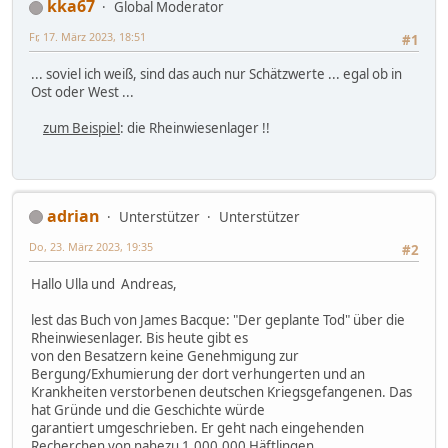
kka67
Global Moderator
Fr, 17. März 2023, 18:51
#1
... soviel ich weiß, sind das auch nur Schätzwerte ... egal ob in
Ost oder West ...
zum Beispiel
: die Rheinwiesenlager !!
adrian
Unterstützer
Unterstützer
Do, 23. März 2023, 19:35
#2
Hallo Ulla und Andreas,
lest das Buch von James Bacque: "Der geplante Tod" über die
Rheinwiesenlager. Bis heute gibt es
von den Besatzern keine Genehmigung zur
Bergung/Exhumierung der dort verhungerten und an
Krankheiten verstorbenen deutschen Kriegsgefangenen. Das
hat Gründe und die Geschichte würde
garantiert umgeschrieben. Er geht nach eingehenden
Recherchen von nahezu 1.000.000 Häftlingen