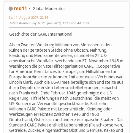
md11
Global Moderator
Sa, 11. August 2007, 22:16
Letzte Bearbeitung
: Fr, 25. Juni 2010, 12:18 von Adjutant
Geschichte der CARE International
Als im Zweiten Weltkrieg Millionen von Menschen in den
Ruinen der zerstörten Städte ohne Obdach, Nahrung,
Kleidung und Medikamente waren, gründeten 22 US-
amerikanische Wohlfahrtsverbände am 27. November 1945 in
Washington die private Hilfsorganisation CARE, ,,Cooperative
for American Remittances to Europe", um Hilfsaktionen für
Europa koordinieren zu können. Initiator dieses Verbunds war
Lincoln Clark. Auch die US-Armee beteiligte sich und stellte aus
ihren Depots die ersten Lebensmittellieferungen, zunächst
nach Frankreich. Ende Februar 1946 genehmigte die US-
Regierung Hilfslieferungen nach Deutschland, die meist von
US-Bürgern an Verwandte geschickt wurde. Fast zehn
Millionen CARE-Pakete mit Lebensmitteln, Kleidung oder
Werkzeugen erreichten zwischen 1946 und 1960
Deutschland, Österreich und andere europäische Staaten. Das
Standard-CARE-Paket enthielt Lebensmittel (Fleischkonserven,
Getreide, Zucker, eingemachtes Obst und Gemüse, Kakao und