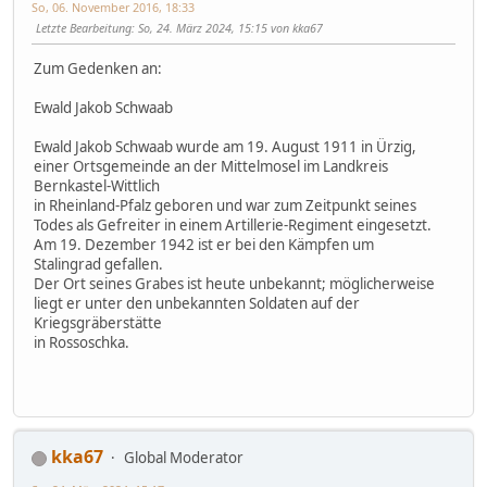
So, 06. November 2016, 18:33
Letzte Bearbeitung
: So, 24. März 2024, 15:15 von kka67
Zum Gedenken an:
Ewald Jakob Schwaab
Ewald Jakob Schwaab wurde am 19. August 1911 in Ürzig,
einer Ortsgemeinde an der Mittelmosel im Landkreis
Bernkastel-Wittlich
in Rheinland-Pfalz geboren und war zum Zeitpunkt seines
Todes als Gefreiter in einem Artillerie-Regiment eingesetzt.
Am 19. Dezember 1942 ist er bei den Kämpfen um
Stalingrad gefallen.
Der Ort seines Grabes ist heute unbekannt; möglicherweise
liegt er unter den unbekannten Soldaten auf der
Kriegsgräberstätte
in Rossoschka.
kka67
Global Moderator