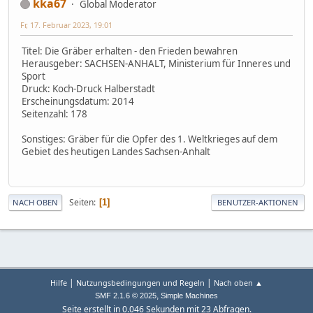
kka67
Global Moderator
Fr, 17. Februar 2023, 19:01
Titel: Die Gräber erhalten - den Frieden bewahren
Herausgeber: SACHSEN-ANHALT, Ministerium für Inneres und
Sport
Druck: Koch-Druck Halberstadt
Erscheinungsdatum: 2014
Seitenzahl: 178
Sonstiges: Gräber für die Opfer des 1. Weltkrieges auf dem
Gebiet des heutigen Landes Sachsen-Anhalt
Seiten
1
NACH OBEN
BENUTZER-AKTIONEN
|
|
Hilfe
Nutzungsbedingungen und Regeln
Nach oben ▲
,
SMF 2.1.6 © 2025
Simple Machines
Seite erstellt in 0.046 Sekunden mit 23 Abfragen.