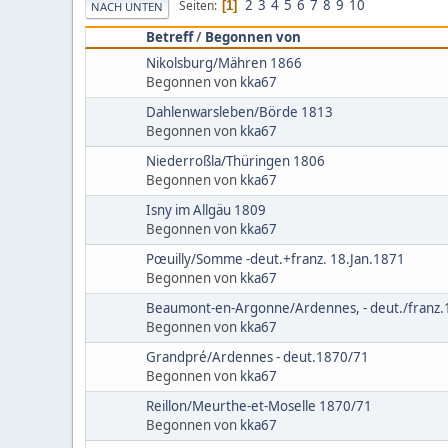
2
3
4
5
6
7
8
9
10
Seiten
1
NACH UNTEN
Betreff
/
Begonnen von
Nikolsburg/Mähren 1866
Begonnen von
kka67
Dahlenwarsleben/Börde 1813
Begonnen von
kka67
Niederroßla/Thüringen 1806
Begonnen von
kka67
Isny im Allgäu 1809
Begonnen von
kka67
Pœuilly/Somme -deut.+franz. 18.Jan.1871
Begonnen von
kka67
Beaumont-en-Argonne/Ardennes, - deut./franz
Begonnen von
kka67
Grandpré/Ardennes - deut.1870/71
Begonnen von
kka67
Reillon/Meurthe-et-Moselle 1870/71
Begonnen von
kka67