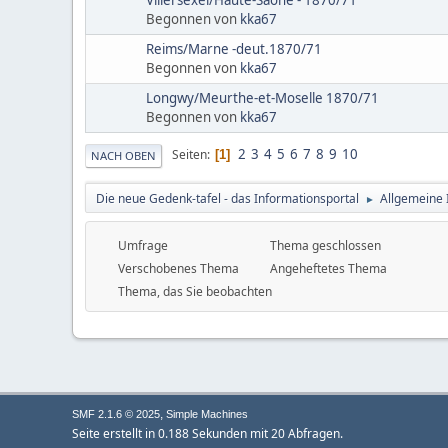
Begonnen von
kka67
Reims/Marne -deut.1870/71
Begonnen von
kka67
Longwy/Meurthe-et-Moselle 1870/71
Begonnen von
kka67
2
3
4
5
6
7
8
9
10
Seiten
1
NACH OBEN
Die neue Gedenk-tafel - das Informationsportal
Allgemeine 
►
Umfrage
Thema geschlossen
Verschobenes Thema
Angeheftetes Thema
Thema, das Sie beobachten
,
SMF 2.1.6 © 2025
Simple Machines
Seite erstellt in 0.188 Sekunden mit 20 Abfragen.