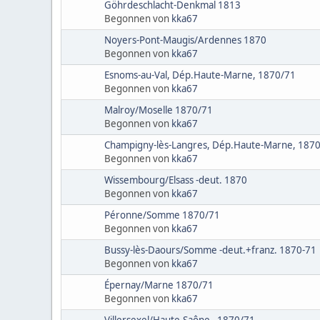
Göhrdeschlacht-Denkmal 1813
Begonnen von
kka67
Noyers-Pont-Maugis/Ardennes 1870
Begonnen von
kka67
Esnoms-au-Val, Dép.Haute-Marne, 1870/71
Begonnen von
kka67
Malroy/Moselle 1870/71
Begonnen von
kka67
Champigny-lès-Langres, Dép.Haute-Marne, 187
Begonnen von
kka67
Wissembourg/Elsass -deut. 1870
Begonnen von
kka67
Péronne/Somme 1870/71
Begonnen von
kka67
Bussy-lès-Daours/Somme -deut.+franz. 1870-71
Begonnen von
kka67
Épernay/Marne 1870/71
Begonnen von
kka67
Villersexel/Haute-Saône - 1870/71