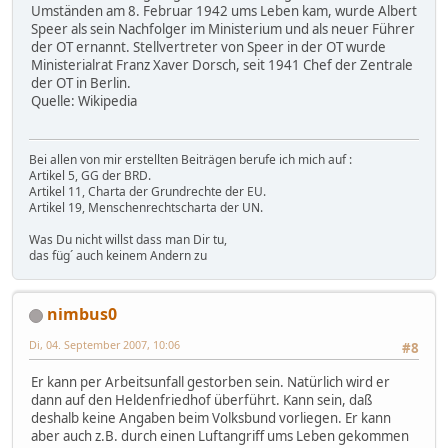
Umständen am 8. Februar 1942 ums Leben kam, wurde Albert
Speer als sein Nachfolger im Ministerium und als neuer Führer
der OT ernannt. Stellvertreter von Speer in der OT wurde
Ministerialrat Franz Xaver Dorsch, seit 1941 Chef der Zentrale
der OT in Berlin.
Quelle: Wikipedia
Bei allen von mir erstellten Beiträgen berufe ich mich auf :
Artikel 5, GG der BRD.
Artikel 11, Charta der Grundrechte der EU.
Artikel 19, Menschenrechtscharta der UN.
Was Du nicht willst dass man Dir tu,
das füg´ auch keinem Andern zu
nimbus0
Di, 04. September 2007, 10:06
#8
Er kann per Arbeitsunfall gestorben sein. Natürlich wird er
dann auf den Heldenfriedhof überführt. Kann sein, daß
deshalb keine Angaben beim Volksbund vorliegen. Er kann
aber auch z.B. durch einen Luftangriff ums Leben gekommen