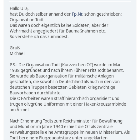
Hallo Ulla,
hast Du doch selber anhand der
Fp.Nr
. schon geschrieben:
Organisation Todt
Das waren doch eigentlich keine Soldaten, aber der
Wehrmacht angegliedert für Baumaßnahmen etc.
So verstehe ich das zumindest.
Gruß
Michael
P.S.: Die Organisation Todt (Kurzzeichen OT) wurde im Mai
1938 gegründet und nach ihrem Führer Fritz Todt benannt.
Sie wurde als Bauorganisation für militärische Anlagen
geschaffen, die sowohl in Deutschland als auch in den von
deutschen Truppen besetzten Gebieten kriegswichtige
Bauvorhaben durchführte.
Die OT-Arbeiter waren straff hierarchisch organisiert und
trugen olivgrüne Uniformen mit einer Hakenkreuzarmbinde
am Ärmel.
Nach Ernennung Todts zum Reichsminister für Bewaffnung
und Munition im Jahre 1940 erhielt die OT als zentrale
Verwaltungsstelle eine Amtsgruppe im neuen Ministerium. Als
Todt bei einem Flugzeugabsturz unter ungeklärten