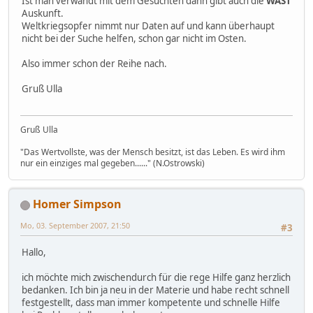
Ist man verwandt mit dem Gesuchten dann gibt auch die
WAST
Auskunft.
Weltkriegsopfer nimmt nur Daten auf und kann überhaupt
nicht bei der Suche helfen, schon gar nicht im Osten.
Also immer schon der Reihe nach.
Gruß Ulla
Gruß Ulla
"Das Wertvollste, was der Mensch besitzt, ist das Leben. Es wird ihm
nur ein einziges mal gegeben......" (N.Ostrowski)
Homer Simpson
Mo, 03. September 2007, 21:50
#3
Hallo,
ich möchte mich zwischendurch für die rege Hilfe ganz herzlich
bedanken. Ich bin ja neu in der Materie und habe recht schnell
festgestellt, dass man immer kompetente und schnelle Hilfe