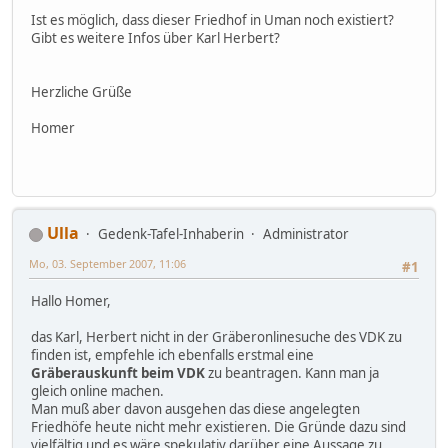
Ist es möglich, dass dieser Friedhof in Uman noch existiert?
Gibt es weitere Infos über Karl Herbert?
Herzliche Grüße
Homer
Ulla
Gedenk-Tafel-Inhaberin
Administrator
Mo, 03. September 2007, 11:06
#1
Hallo Homer,
das Karl, Herbert nicht in der Gräberonlinesuche des VDK zu
finden ist, empfehle ich ebenfalls erstmal eine
Gräberauskunft beim VDK
zu beantragen. Kann man ja
gleich online machen.
Man muß aber davon ausgehen das diese angelegten
Friedhöfe heute nicht mehr existieren. Die Gründe dazu sind
vielfältig und es wäre spekulativ darüber eine Aussage zu