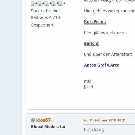
Hier geht es weiter zur sei
Dauerschreiber
Beiträge: 4.710
Kurt Eisner
Gespeichert
hier gibt es mehr dazu:
Bericht
und über den Attentäter:
Anton Graf v.Arco
mfg
Josef
kka67
So, 11. Februar 2018, 10:31
Global Moderator
hallo Josef,