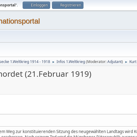
onsportal
“.
Einloggen
Registrieren
mationsportal
secke 1.Weltkrieg 1914 - 1918
Infos 1.Weltkrieg
(Moderator:
Adjutant
)
Kurt
►
►
mordet (21.Februar 1919)
em Weg zur konstituierenden Sitzung des neugewählten Landtags wird K
) erschossen. Nach seinem Tod wird die Münchener Räterepublik ausgeru