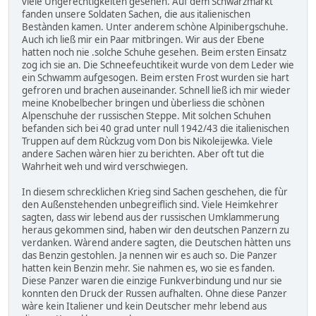
viele Ungerechtigkeiten gesehen. Auf dem Schwarzmarkt
fanden unsere Soldaten Sachen, die aus italienischen
Bestànden kamen. Unter anderem schòne Alpinibergschuhe.
Auch ich ließ mir ein Paar mitbringen. Wir aus der Ebene
hatten noch nie .solche Schuhe gesehen. Beim ersten Einsatz
zog ich sie an. Die Schneefeuchtikeit wurde von dem Leder wie
ein Schwamm aufgesogen. Beim ersten Frost wurden sie hart
gefroren und brachen auseinander. Schnell ließ ich mir wieder
meine Knobelbecher bringen und ùberliess die schònen
Alpenschuhe der russischen Steppe. Mit solchen Schuhen
befanden sich bei 40 grad unter null 1942/43 die italienischen
Truppen auf dem Rùckzug vom Don bis Nikoleijewka. Viele
andere Sachen wàren hier zu berichten. Aber oft tut die
Wahrheit weh und wird verschwiegen.
In diesem schrecklichen Krieg sind Sachen geschehen, die fùr
den Außenstehenden unbegreiflich sind. Viele Heimkehrer
sagten, dass wir lebend aus der russischen Umklammerung
heraus gekommen sind, haben wir den deutschen Panzern zu
verdanken. Wàrend andere sagten, die Deutschen hàtten uns
das Benzin gestohlen. Ja nennen wir es auch so. Die Panzer
hatten kein Benzin mehr. Sie nahmen es, wo sie es fanden.
Diese Panzer waren die einzige Funkverbindung und nur sie
konnten den Druck der Russen aufhalten. Ohne diese Panzer
wàre kein Italiener und kein Deutscher mehr lebend aus