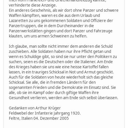
verhinderte diese Anzeige.
Ein anderes Geschehnis, als wir dort ohne Panzer und schwere
Waffen kàmpften, waren es die aus dem Urlaub und
Lazaretten zu uns gekommenen Soldaten und Offiziere der
Panzertruppen, die in dem Durcheinander in die
Panzerwerkstàtten gingen und dort Panzer und Fahrzeuge
klauten, um uns armen Schweinen zu helfen.
Ich glaube, man sollte nicht immer dem anderen die Schuld
zuschieben. Alle Soldaten haben nur ihre Pflicht getan und
wenn es Schuldige gibt, so sind sie nur unter den Politikern zu
suchen, seien es die Deutschen oder die Italiener. Am Ende
des Krieges haben sie uns wie eine heisse Kartoffel fallen
lassen, in ein trauriges Schicksal in Not und Armut geschickt.
Auch fùr die Soldaten von heute wiederholt sich das gleiche
Schicksal. Sie alle, die in fremden Làndern fùr den
sogenannten Frieden und die Demokratie im Einsatz sind. Sie
alle, ob sie im Kampf oder durch giftige Waffen ihre
Gesundheit verlieren, werden am Ende sich selbst ùberlassen.
Gedanken von Arthur Krùger
Feldwebel der Infanterie Jahrgang 1920.
Feltre, Italien 04. Dezember 2005