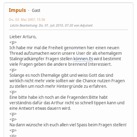
Impuls
Gast
Do, 03. Mai 2007, 15:58
Letzte Bearbeitung
: Do, 01. Juli 2010, 07:20 von Adjutant
Lieber Arturo,
<p>
Ich habe mir mal die Freiheit genommen hier einen neuen
Thread aufzumachen worin unsere User dir als ehemaligem
Stalingradkämpfer Fragen stellen
können.Es
wird bestimmt
viele Fragen geben die andere brennend Interessiert.
<p>
Solange es noch Ehemalige gibt und weiss Gott das sind
wirklich nicht mehr viele sollten wir die Chance nutzen Fragen
zu stellen um noch mehr Hintergründe zu erfahren.
<p>
Eine bitte habe ich noch an die Fragenden:Bitte habt
verständnis dafür das Arthur nicht so schnell tippen kann und
eine Antwort etwas dauern wird.
<p>
<p>
Na dann wünsche ich euch allen viel Spass beim Fragen stellen!
<p>
<p>