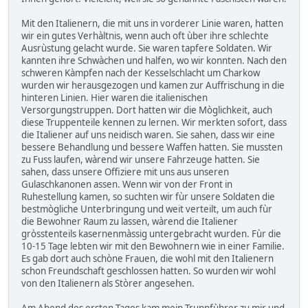
Mit den Italienern, die mit uns in vorderer Linie waren, hatten
wir ein gutes Verhàltnis, wenn auch oft ùber ihre schlechte
Ausrùstung gelacht wurde. Sie waren tapfere Soldaten. Wir
kannten ihre Schwàchen und halfen, wo wir konnten. Nach den
schweren Kàmpfen nach der Kesselschlacht um Charkow
wurden wir herausgezogen und kamen zur Auffrischung in die
hinteren Linien. Hier waren die italienischen
Versorgungstruppen. Dort hatten wir die Mòglichkeit, auch
diese Truppenteile kennen zu lernen. Wir merkten sofort, dass
die Italiener auf uns neidisch waren. Sie sahen, dass wir eine
bessere Behandlung und bessere Waffen hatten. Sie mussten
zu Fuss laufen, wàrend wir unsere Fahrzeuge hatten. Sie
sahen, dass unsere Offiziere mit uns aus unseren
Gulaschkanonen assen. Wenn wir von der Front in
Ruhestellung kamen, so suchten wir fùr unsere Soldaten die
bestmògliche Unterbringung und weit verteilt, um auch fùr
die Bewohner Raum zu lassen, wàrend die Italiener
gròsstenteils kasernenmàssig untergebracht wurden. Fùr die
10-15 Tage lebten wir mit den Bewohnern wie in einer Familie.
Es gab dort auch schòne Frauen, die wohl mit den Italienern
schon Freundschaft geschlossen hatten. So wurden wir wohl
von den Italienern als Stòrer angesehen.