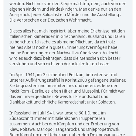
werden. Nicht nur von den Siegermàchten, nein, auch von den
eigenen Kindern und Kindeskindern. Man denke nur an den
Ausspruch: Jeder Soldat ist ein Mòrder und die Ausstellung :
Die Verbrechen der Deutschen Wehrmacht.
Dieses alles hat mich inspiriert, ùber meine Erlebnisse mit den
italienischen Kameraden in Griechenland, Russland und Italien
zu berichten. Ich sehe es als meine Pflicht an, da ich trotz
meines Alters noch ein gutes Erinnerungsvermògen habe,
meine Erinnerungen der Nachwelt zu ùberlassen. Vieleicht
wird es auch dazu beitragen, dass die Menschen sich besser
verstehen und sich nicht von Vorurteilen leiten lassen.
Im April 1941, im Griechenland-Feldzug, befreiten wir mit
unserer Aufklàrungsstaffel in Korint 2000 gefangene Italiener.
Sie begrùssten und umarmten uns und riefen, es lebe der
Packt Rom - Berlin, es leben Hitler und Mussolini. Fùr mich war
das ein unvergesslicher Beweis fùr Freundschaft und
Dankbarkeit und ehrliche Kameradschaft unter Soldaten.
In Russland, im Juli 1941, war unsere 60.I.D.mot. im
Sùdabschnitt immer mit italienischen Truppenteilen
zusammen. Auch bei den Kàmpfen und der Eroberung von
Kiew, Poltawa, Mariopol, Tanganrock und Dnjepropetrowsk.
Beim Kampf um den Uebergang ùber den Dnjepr war unsere