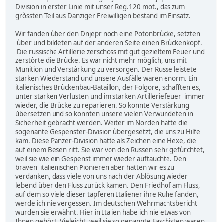
Division in erster Linie mit unser Reg.120 mot., das zum
gròssten Teil aus Danziger Freiwilligen bestand im Einsatz.
Wir fanden ùber den Dnjepr noch eine Potonbrùcke, setzten
ùber und bildeten auf der anderen Seite einen Brùckenkopf.
Die russische Artillerie zerschoss mit gut gezieltem Feuer und
zerstòrte die Brùcke. Es war nicht mehr mòglich, uns mit
Munition und Verstàrkung zu versorgen. Der Russe leistete
starken Wiederstand und unsere Ausfàlle waren enorm. Ein
italienisches Brùckenbau-Bataillon, der Folgore, schafften es,
unter starken Verlusten und im starken Artilleriefeuer immer
wieder, die Brùcke zu reparieren. So konnte Verstàrkung
ùbersetzen und so konnten unsere vielen Verwundeten in
Sicherheit gebracht werden. Weiter im Norden hatte die
sogenante Gespenster-Division ùbergesetzt, die uns zu Hilfe
kam. Diese Panzer-Division hatte als Zeichen eine Hexe, die
auf einem Besen ritt. Sie war von den Russen sehr gefùrchtet,
weil sie wie ein Gespenst immer wieder auftauchte. Den
braven italienischen Pionieren aber hatten wir es zu
verdanken, dass viele von uns nach der Ablòsung wieder
lebend über den Fluss zurùck kamen. Den Friedhof am Fluss,
auf dem so viele dieser tapferen Italiener ihre Ruhe fanden,
werde ich nie vergessen. Im deutschen Wehrmachtsbericht
wurden sie erwàhnt. Hier in Italien habe ich nie etwas von
Ihnen gehòrt. Vieleicht, weil sie so genannte Faschisten waren.