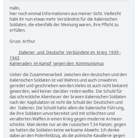
Hallo,
hier noch einmal Informationen aus meiner Sicht. Vielleicht
habt ihr nun etwas mehr Verstàndnis fùr die italienischen
Soldaten, die ebenfalls der Meinung waren, ihre Pflicht zu
erfùllen.
Gruss Arthur
Italiener und Deutsche Verbùndete im Krieg 1939 -
1943
Kameraden im Kampf gegen den Kommunismus
Ueber die Zusammenarbeit zwischen den deutschen und den
italienischen Soldaten ist viel Wahres und auch Unwahres
geredet und geschrieben worden.Vieles ist auch nicht bekannt
geworden, weil keiner darùber reden wollte. Die Schuld fùr
das schreckliche Abenteuer der braven italienischen Soldaten
nach der Kapitulation ist nicht die Schuld der Deutschen und
der Italiener. Die Schuld hatte allein die italienische Fùhrung,
die ihre Soldaten unvorbereitet und mit schlechten und
veralterten Waffen in einen Krieg gegen moderne Armeen
schickte. Man denke nur an die russischen T.34 Panzer, gegen
sie hatten die Soldaten keine wirksame Abwehr. Ich denke
dabei an den Polenfeldzug, als die polnische Kavallerie gegen