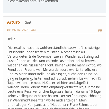
diesem Kessel heraus gekommen.
Arturo
Gast
Do, 03. Mai 2007, 19:53
#6
Teil 2
Dieses alles macht es wohl verstàndlich, das wir oft schwierige
Entscheidigungen treffen mussten. Nachdem ich als
Verwundeter Ende November wie ein Wunder aus Stalingrad
ausgeflogen wurde, kam ich Ende Dezember bei Millerowo
wieder an die russischen Front. Keiner wusste mehr richtig, wo
Feind oder Freund war. Mir wurden dort zwei Unteroffiziere
und 25 Mann unterstellt und ab ging es, suche den Feind. So
ging es tagelang, halten und sich zurùck ziehen, bis wir nach 15
Tagen wieder die neue H.K.L. erreichten und abgelòst
wurden. Beim Lebensmittelempfang versuchte ich, fùr meine
Leute eine Reserve fùr drei Tage zu erhalten, da wir ja 10 Tage
keine Verflegung erhalten hatten. Der Verflegungsbuchhalter,
ein Wehrmachtsbeamter, wollte mich anzeigen. Mein
ehemalieger Kompanieschef Hauptmann Franz Schmidt, der
mich vom Frankreich- und Griechenlandfeldzug kannte,