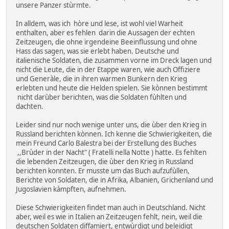
unsere Panzer stùrmte.
In alldem, was ich hòre und lese, ist wohl viel Warheit
enthalten, aber es fehlen darin die Aussagen der echten
Zeitzeugen, die ohne irgendeine Beeinflussung und ohne
Hass das sagen, was sie erlebt haben. Deutsche und
italienische Soldaten, die zusammen vorne im Dreck lagen und
nicht die Leute, die in der Etappe waren, wie auch Offiziere
und Generàle, die in ihren warmen Bunkern den Krieg
erlebten und heute die Helden spielen. Sie kònnen bestimmt
nicht darùber berichten, was die Soldaten fùhlten und
dachten.
Leider sind nur noch wenige unter uns, die ùber den Krieg in
Russland berichten kònnen. Ich kenne die Schwierigkeiten, die
mein Freund Carlo Balestra bei der Erstellung des Buches
,,Brùder in der Nacht" ( Fratelli nella Notte ) hatte. Es fehlten
die lebenden Zeitzeugen, die ùber den Krieg in Russland
berichten konnten. Er musste um das Buch aufzufùllen,
Berichte von Soldaten, die in Afrika, Albanien, Grichenland und
Jugoslavien kàmpften, aufnehmen.
Diese Schwierigkeiten findet man auch in Deutschland. Nicht
aber, weil es wie in Italien an Zeitzeugen fehlt, nein, weil die
deutschen Soldaten diffamiert, entwùrdigt und beleidigt