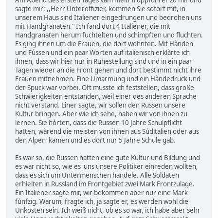
Am Abend des ersten Tages kam mein Truppfùhrer zu mir und
sagte mir: ,,Herr Unteroffizier, kommen Sie sofort mit, in
unserem Haus sind Italiener eingedrungen und bedrohen uns
mit Handgranaten." Ich fand dort 4 Italiener, die mit
Handgranaten herum fuchtelten und schimpften und fluchten.
Es ging ihnen um die Frauen, die dort wohnten. Mit Hànden
und Fùssen und ein paar Worten auf italienisch erklàrte ich
ihnen, dass wir hier nur in Ruhestellung sind und in ein paar
Tagen wieder an die Front gehen und dort bestimmt nicht ihre
Frauen mitnehmen. Eine Umarmung und ein Hàndedruck und
der Spuck war vorbei. Oft musste ich feststellen, dass große
Schwierigkeiten entstanden, weil einer des anderen Sprache
nicht verstand. Einer sagte, wir sollen den Russen unsere
Kultur bringen. Aber wie ich sehe, haben wir von ihnen zu
lernen. Sie hòrten, dass die Russen 10 Jahre Schulpflicht
hatten, wàrend die meisten von ihnen aus Sùditalien oder aus
den Alpen kamen und es dort nur 5 Jahre Schule gab.
Es war so, die Russen hatten eine gute Kultur und Bildung und
es war nicht so, wie es uns unsere Politiker einreden wollten,
dass es sich um Untermenschen handele. Alle Soldaten
erhielten in Russland im Frontgebiet zwei Mark Frontzulage.
Ein Italiener sagte mir, wir bekommen aber nur eine Mark
fùnfzig. Warum, fragte ich, ja sagte er, es werden wohl die
Unkosten sein. Ich weiß nicht, ob es so war, ich habe aber sehr