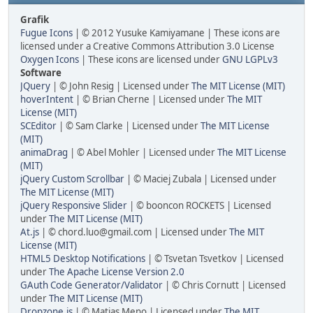
Grafik
Fugue Icons
| © 2012 Yusuke Kamiyamane | These icons are
licensed under a Creative Commons Attribution 3.0 License
Oxygen Icons
| These icons are licensed under
GNU LGPLv3
Software
JQuery
| © John Resig | Licensed under
The MIT License (MIT)
hoverIntent
| © Brian Cherne | Licensed under
The MIT
License (MIT)
SCEditor
| © Sam Clarke | Licensed under
The MIT License
(MIT)
animaDrag
| © Abel Mohler | Licensed under
The MIT License
(MIT)
jQuery Custom Scrollbar
| © Maciej Zubala | Licensed under
The MIT License (MIT)
jQuery Responsive Slider
| © booncon ROCKETS | Licensed
under
The MIT License (MIT)
At.js
| © chord.luo@gmail.com | Licensed under
The MIT
License (MIT)
HTML5 Desktop Notifications
| © Tsvetan Tsvetkov | Licensed
under
The Apache License Version 2.0
GAuth Code Generator/Validator
| © Chris Cornutt | Licensed
under
The MIT License (MIT)
Dropzone.js
| © Matias Meno | Licensed under
The MIT