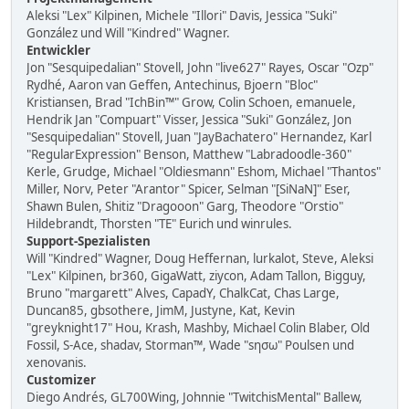
Aleksi "Lex" Kilpinen, Michele "Illori" Davis, Jessica "Suki"
González und Will "Kindred" Wagner.
Entwickler
Jon "Sesquipedalian" Stovell, John "live627" Rayes, Oscar "Ozp"
Rydhé, Aaron van Geffen, Antechinus, Bjoern "Bloc"
Kristiansen, Brad "IchBin™" Grow, Colin Schoen, emanuele,
Hendrik Jan "Compuart" Visser, Jessica "Suki" González, Jon
"Sesquipedalian" Stovell, Juan "JayBachatero" Hernandez, Karl
"RegularExpression" Benson, Matthew "Labradoodle-360"
Kerle, Grudge, Michael "Oldiesmann" Eshom, Michael "Thantos"
Miller, Norv, Peter "Arantor" Spicer, Selman "[SiNaN]" Eser,
Shawn Bulen, Shitiz "Dragooon" Garg, Theodore "Orstio"
Hildebrandt, Thorsten "TE" Eurich und winrules.
Support-Spezialisten
Will "Kindred" Wagner, Doug Heffernan, lurkalot, Steve, Aleksi
"Lex" Kilpinen, br360, GigaWatt, ziycon, Adam Tallon, Bigguy,
Bruno "margarett" Alves, CapadY, ChalkCat, Chas Large,
Duncan85, gbsothere, JimM, Justyne, Kat, Kevin
"greyknight17" Hou, Krash, Mashby, Michael Colin Blaber, Old
Fossil, S-Ace, shadav, Storman™, Wade "sησω" Poulsen und
xenovanis.
Customizer
Diego Andrés, GL700Wing, Johnnie "TwitchisMental" Ballew,