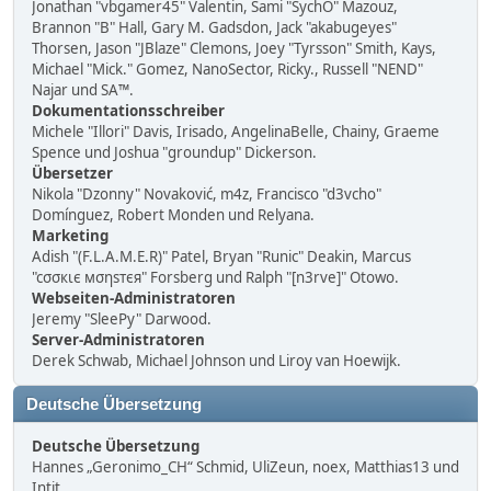
Jonathan "vbgamer45" Valentin, Sami "SychO" Mazouz,
Brannon "B" Hall, Gary M. Gadsdon, Jack "akabugeyes"
Thorsen, Jason "JBlaze" Clemons, Joey "Tyrsson" Smith, Kays,
Michael "Mick." Gomez, NanoSector, Ricky., Russell "NEND"
Najar und SA™.
Dokumentationsschreiber
Michele "Illori" Davis, Irisado, AngelinaBelle, Chainy, Graeme
Spence und Joshua "groundup" Dickerson.
Übersetzer
Nikola "Dzonny" Novaković, m4z, Francisco "d3vcho"
Domínguez, Robert Monden und Relyana.
Marketing
Adish "(F.L.A.M.E.R)" Patel, Bryan "Runic" Deakin, Marcus
"cσσкιє мσηѕтєя" Forsberg und Ralph "[n3rve]" Otowo.
Webseiten-Administratoren
Jeremy "SleePy" Darwood.
Server-Administratoren
Derek Schwab, Michael Johnson und Liroy van Hoewijk.
Deutsche Übersetzung
Deutsche Übersetzung
Hannes „Geronimo_CH“ Schmid, UliZeun, noex, Matthias13 und
Intit.