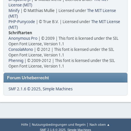
License (MIT)
Minify
| © Matthias Mullie | Licensed under
The MIT License
(MIT)
PHP-Punycode
| © True B.V. | Licensed under
The MIT License
(MIT)
Schriftarten
Anonymous Pro
| © 2009 | This font is licensed under the SIL
Open Font License, Version 1.1
ConsolaMono
| © 2012 | This font is licensed under the SIL
Open Font License, Version 1.1
Phennig
| © 2009-2012 | This font is licensed under the SIL
Open Font License, Version 1.1
Forum Urheberrecht
SMF 2.1.6 © 2025
,
Simple Machines
|
|
Hilfe
Nutzungsbedingungen und Regeln
Nach oben ▲
,
SMF 2.1.6 © 2025
Simple Machines