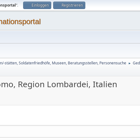
onsportal
“.
Einloggen
Registrieren
mationsportal
n/-stätten, Soldatenfriedhöfe, Museen, Beratungsstellen, Personensuche
Ged
►
omo, Region Lombardei, Italien