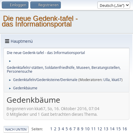
Einloggen
Registrieren
Die neue Gedenk-tafel -
das Informationsportal
Hauptmenü
Die neue Gedenk-tafel - das Informationsportal
►
Gedenktafeln/-stätten, Soldatenfriedhöfe, Museen, Beratungsstellen,
Personensuche
Gedenktafeln/Gedenksteine/Denkmale
(Moderatoren:
Ulla
,
kka67
)
►
Gedenkbäume
►
Gedenkbäume
Begonnen von kka67, So, 16. Oktober 2016, 07:04
0 Mitglieder und 1 Gast betrachten dieses Thema.
1
2
3
4
5
6
7
8
9
10
11
12
13
14
15
16
Seiten
NACH UNTEN