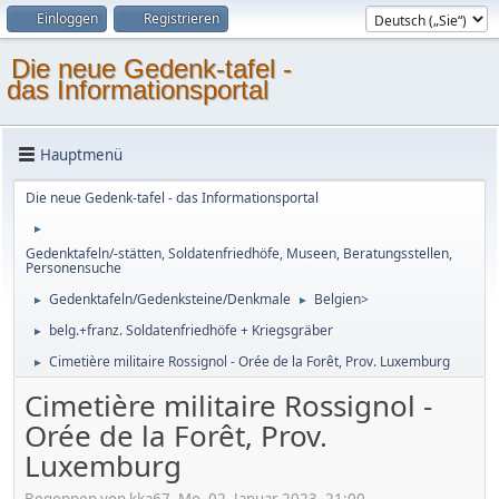
Einloggen
Registrieren
Die neue Gedenk-tafel -
das Informationsportal
Hauptmenü
Die neue Gedenk-tafel - das Informationsportal
►
Gedenktafeln/-stätten, Soldatenfriedhöfe, Museen, Beratungsstellen,
Personensuche
Gedenktafeln/Gedenksteine/Denkmale
Belgien>
►
►
belg.+franz. Soldatenfriedhöfe + Kriegsgräber
►
Cimetière militaire Rossignol - Orée de la Forêt, Prov. Luxemburg
►
Cimetière militaire Rossignol -
Orée de la Forêt, Prov.
Luxemburg
Begonnen von kka67, Mo, 02. Januar 2023, 21:00