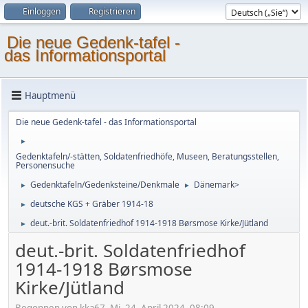
Einloggen
Registrieren
Die neue Gedenk-tafel -
das Informationsportal
Hauptmenü
Die neue Gedenk-tafel - das Informationsportal
►
Gedenktafeln/-stätten, Soldatenfriedhöfe, Museen, Beratungsstellen,
Personensuche
Gedenktafeln/Gedenksteine/Denkmale
Dänemark>
►
►
deutsche KGS + Gräber 1914-18
►
deut.-brit. Soldatenfriedhof 1914-1918 Børsmose Kirke/Jütland
►
deut.-brit. Soldatenfriedhof
1914-1918 Børsmose
Kirke/Jütland
Begonnen von kka67, Mi, 24. April 2024, 08:09