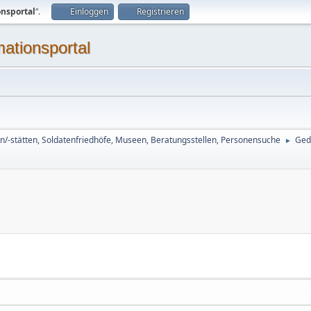
onsportal
“.
Einloggen
Registrieren
mationsportal
n/-stätten, Soldatenfriedhöfe, Museen, Beratungsstellen, Personensuche
Ged
►