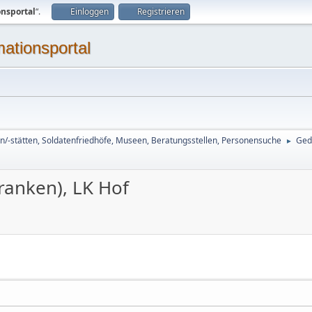
onsportal
“.
Einloggen
Registrieren
mationsportal
n/-stätten, Soldatenfriedhöfe, Museen, Beratungsstellen, Personensuche
Ged
►
ranken), LK Hof