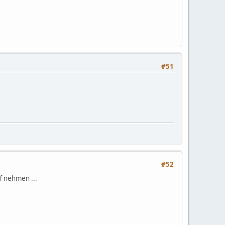
#51
#52
f nehmen ...