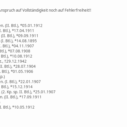
spruch auf Vollständigkeit noch auf Fehlerfreiheit!!
 (II. Btl.), *05.01.1912
. Btl.), *17.04.1911
(II. Btl.), *09.09.1911
I. Btl.), *14.08.1895
. Btl.), *04.11.1907
Btl.), *07.08.1908
 Btl.), *10.08.1912
., †29.12.1942
I. Btl.), *28.07.1904
 Btl.), *01.05.1906
p.)
 (I. Btl.), *22.01.1907
 Btl.), *15.12.1914
2. Kp. sp. II. Btl.), *25.01.1907
 (II. Btl.), *17.09.1911
)
. Btl.), *10.05.1912