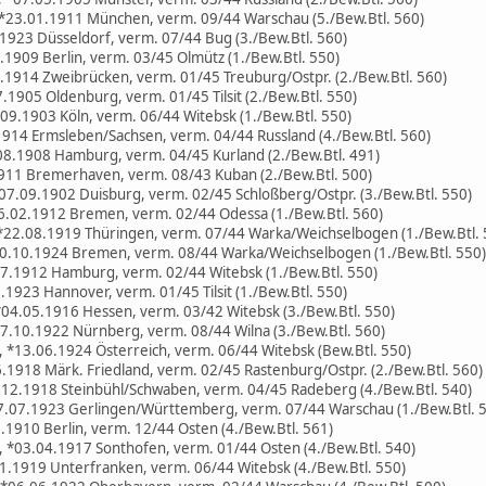
*23.01.1911 München, verm. 09/44 Warschau (5./Bew.Btl. 560)
.1923 Düsseldorf, verm. 07/44 Bug (3./Bew.Btl. 560)
.1909 Berlin, verm. 03/45 Olmütz (1./Bew.Btl. 550)
.1914 Zweibrücken, verm. 01/45 Treuburg/Ostpr. (2./Bew.Btl. 560)
.1905 Oldenburg, verm. 01/45 Tilsit (2./Bew.Btl. 550)
09.1903 Köln, verm. 06/44 Witebsk (1./Bew.Btl. 550)
1914 Ermsleben/Sachsen, verm. 04/44 Russland (4./Bew.Btl. 560)
08.1908 Hamburg, verm. 04/45 Kurland (2./Bew.Btl. 491)
1911 Bremerhaven, verm. 08/43 Kuban (2./Bew.Btl. 500)
07.09.1902 Duisburg, verm. 02/45 Schloßberg/Ostpr. (3./Bew.Btl. 550)
06.02.1912 Bremen, verm. 02/44 Odessa (1./Bew.Btl. 560)
*22.08.1919 Thüringen, verm. 07/44 Warka/Weichselbogen (1./Bew.Btl. 
30.10.1924 Bremen, verm. 08/44 Warka/Weichselbogen (1./Bew.Btl. 550)
07.1912 Hamburg, verm. 02/44 Witebsk (1./Bew.Btl. 550)
.1923 Hannover, verm. 01/45 Tilsit (1./Bew.Btl. 550)
04.05.1916 Hessen, verm. 03/42 Witebsk (3./Bew.Btl. 550)
7.10.1922 Nürnberg, verm. 08/44 Wilna (3./Bew.Btl. 560)
 *13.06.1924 Österreich, verm. 06/44 Witebsk (Bew.Btl. 550)
06.1918 Märk. Friedland, verm. 02/45 Rastenburg/Ostpr. (2./Bew.Btl. 560)
12.1918 Steinbühl/Schwaben, verm. 04/45 Radeberg (4./Bew.Btl. 540)
7.07.1923 Gerlingen/Württemberg, verm. 07/44 Warschau (1./Bew.Btl. 
5.1910 Berlin, verm. 12/44 Osten (4./Bew.Btl. 561)
 *03.04.1917 Sonthofen, verm. 01/44 Osten (4./Bew.Btl. 540)
1.1919 Unterfranken, verm. 06/44 Witebsk (4./Bew.Btl. 550)