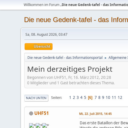
Willkommen im Forum „
Die neue Gedenk-tafel - das Informati
Die neue Gedenk-tafel - das Infor
Sa, 08. August 2026, 03:47
Übersicht
Die neue Gedenk-tafel - das Informationsportal
Allgemeine 
►
Mein derzeitiges Projekt
Begonnen von UHF51, Fr, 16. März 2012, 20:28
0 Mitglieder und 1 Gast betrachten dieses Thema.
1
2
3
4
5
7
8
9
10
11
12
Seiten
6
NACH UNTEN
UHF51
Mi, 22. Juli 2015, 14:45
Das erste Bataillon der Bew.
Werde die anderen Btle. ein