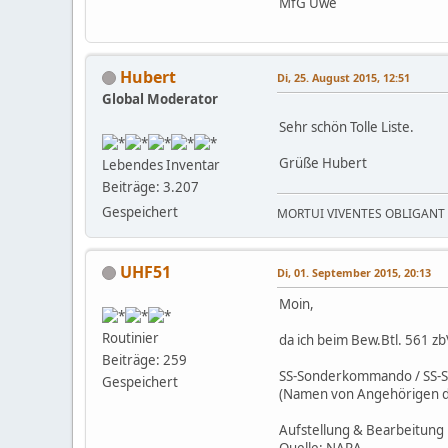
MfG Uwe
Hubert
Di, 25. August 2015, 12:51
Global Moderator
Sehr schön Tolle Liste.
Grüße Hubert
Lebendes Inventar
Beiträge: 3.207
Gespeichert
MORTUI VIVENTES OBLIGANT "D
UHF51
Di, 01. September 2015, 20:13
Moin,
Routinier
da ich beim Bew.Btl. 561 zb
Beiträge: 259
SS-Sonderkommando / SS-So
Gespeichert
(Namen von Angehörigen d
Aufstellung & Bearbeitung 
Quelle: NARA