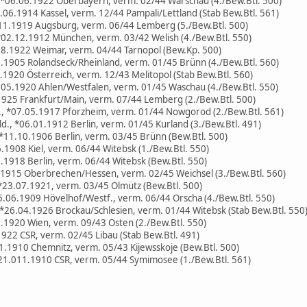
 *06.06.1922 Oberbayern, verm. 02/44 Warschau (4./Bew.Btl. 500)
.06.1914 Kassel, verm. 12/44 Pampali/Lettland (Stab Bew.Btl. 561)
.11.1919 Augsburg, verm. 06/44 Lemberg (5./Bew.Btl. 500)
02.12.1912 München, verm. 03/42 Welish (4./Bew.Btl. 550)
08.1922 Weimar, verm. 04/44 Tarnopol (Bew.Kp. 500)
1.1905 Rolandseck/Rheinland, verm. 01/45 Brünn (4./Bew.Btl. 560)
.1920 Österreich, verm. 12/43 Melitopol (Stab Bew.Btl. 560)
.05.1920 Ahlen/Westfalen, verm. 01/45 Waschau (4./Bew.Btl. 550)
.1925 Frankfurt/Main, verm. 07/44 Lemberg (2./Bew.Btl. 500)
., *07.05.1917 Pforzheim, verm. 01/44 Nowgorod (2./Bew.Btl. 561)
d., *06.01.1912 Berlin, verm. 01/45 Kurland (3./Bew.Btl. 491)
 *11.10.1906 Berlin, verm. 03/45 Brünn (Bew.Btl. 500)
.1908 Kiel, verm. 06/44 Witebsk (1./Bew.Btl. 550)
1918 Berlin, verm. 06/44 Witebsk (Bew.Btl. 550)
3.1915 Oberbrechen/Hessen, verm. 02/45 Weichsel (3./Bew.Btl. 560)
*23.07.1921, verm. 03/45 Olmütz (Bew.Btl. 500)
5.06.1909 Hövelhof/Westf., verm. 06/44 Orscha (4./Bew.Btl. 550)
*26.04.1926 Brockau/Schlesien, verm. 01/44 Witebsk (Stab Bew.Btl. 550
8.1920 Wien, verm. 09/43 Osten (2./Bew.Btl. 550)
22 CSR, verm. 02/45 Libau (Stab Bew.Btl. 491)
1.1910 Chemnitz, verm. 05/43 Kijewsskoje (Bew.Btl. 500)
21.011.1910 CSR, verm. 05/44 Symimosee (1./Bew.Btl. 561)