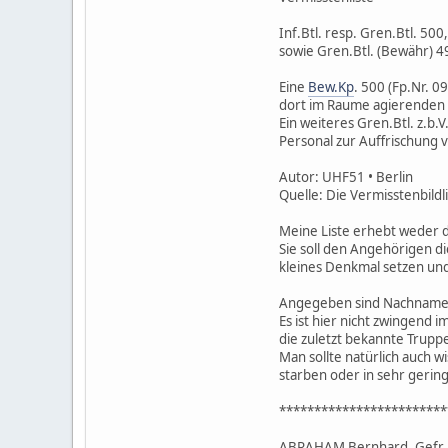
Inf.Btl. resp. Gren.Btl. 500
sowie Gren.Btl. (Bewähr) 4
Eine
Bew.Kp
. 500 (Fp.Nr. 
dort im Raume agierenden p
Ein weiteres Gren.Btl. z.b
Personal zur Auffrischung v
Autor: UHF51 • Berlin
Quelle: Die Vermisstenbild
Meine Liste erhebt weder d
Sie soll den Angehörigen d
kleines Denkmal setzen und 
Angegeben sind Nachname,
Es ist hier nicht zwingend
die zuletzt bekannte Trupp
Man sollte natürlich auch w
starben oder in sehr gerin
************************
ABRAHAM Bernhard, Gefr., 