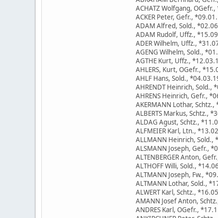
ACHATZ Wolfgang, OGefr., 
ACKER Peter, Gefr., *09.01
ADAM Alfred, Sold., *02.06
ADAM Rudolf, Uffz., *15.09
ADER Wilhelm, Uffz., *31.07
AGENG Wilhelm, Sold., *01.
AGTHE Kurt, Uffz., *12.03.
AHLERS, Kurt, OGefr., *15.
AHLF Hans, Sold., *04.03.
AHRENDT Heinrich, Sold., *
AHRENS Heinrich, Gefr., *
AKERMANN Lothar, Schtz., 
ALBERTS Markus, Schtz., *
ALDAG Agust, Schtz., *11.
ALFMEIER Karl, Ltn., *13.02
ALLMANN Heinrich, Sold., *
ALSMANN Joseph, Gefr., *0
ALTENBERGER Anton, Gefr.,
ALTHOFF Willi, Sold., *14.
ALTMANN Joseph, Fw., *09.
ALTMANN Lothar, Sold., *1
ALWERT Karl, Schtz., *16.0
AMANN Josef Anton, Schtz.,
ANDRES Karl, OGefr., *17.1