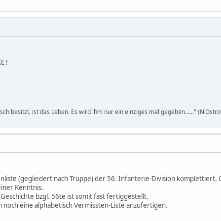
E !
h besitzt, ist das Leben. Es wird ihm nur ein einziges mal gegeben......" (N.Ostro
enliste (gegliedert nach Truppe) der 56. Infanterie-Division komplettiert.
iner Kenntnis.
schichte bzgl. 56te ist somit fast fertiggestellt.
noch eine alphabetisch Vermissten-Liste anzufertigen.