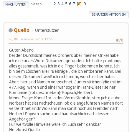
1
2
3
4
5
6
7
9
Seiten
8
NACH UNTEN
BENUTZER-AKTIONEN
Quello
Unterstützer
So, 08. Dezember 2013, 17:56
#70
Guten Abend,
bei der Durchsicht meines Ordners über meinen Onkel habe
ich ein kurzes Word Dokument gefunden. Ich hatte ja anfangs
alles gesammelt, was ich in die Finger bekommen konnte. Ich
bin beim Löschen aller "Beiträge", die ich entbehren kann. Bei
diesem Dokument weiß ich nicht mehr, wo ich es her habe.
Aber: hier sind Namen verzeichnet, ( unterstrichen )die mit im
477. Reg. waren und einer war sogar in Hans-Dieter seiner
Kompanie.(rot geschrieben)- Popisch,Herbert.
Meine Frage: Könnt Ihr in den Vermißtenbildlisten (ich glaube
Norbert hat sie) nachschauen, ob die angeführten Namen dort
verzeichnet sind? Wo kann man sonst noch als Fremder nach
Herbert Popisch suchen und hauptsächlich nach dessen
Angehörigen?
Für wertvolle Hinweise wäre ich Euch sehr dankbar.
Herzlichst Quello