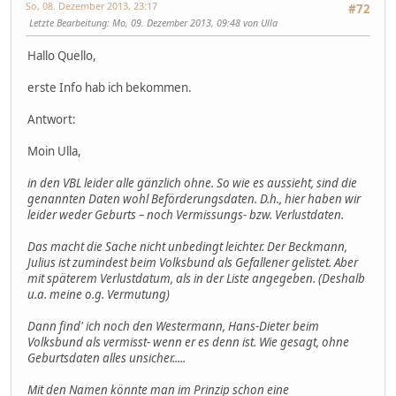
So, 08. Dezember 2013, 23:17
#72
Letzte Bearbeitung
: Mo, 09. Dezember 2013, 09:48 von Ulla
Hallo Quello,
erste Info hab ich bekommen.
Antwort:
Moin Ulla,
in den VBL leider alle gänzlich ohne. So wie es aussieht, sind die
genannten Daten wohl Beförderungsdaten. D.h., hier haben wir
leider weder Geburts – noch Vermissungs- bzw. Verlustdaten.
Das macht die Sache nicht unbedingt leichter. Der Beckmann,
Julius ist zumindest beim Volksbund als Gefallener gelistet. Aber
mit späterem Verlustdatum, als in der Liste angegeben. (Deshalb
u.a. meine o.g. Vermutung)
Dann find' ich noch den Westermann, Hans-Dieter beim
Volksbund als vermisst- wenn er es denn ist. Wie gesagt, ohne
Geburtsdaten alles unsicher.....
Mit den Namen könnte man im Prinzip schon eine