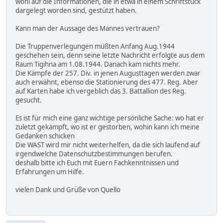
wohl auf die Informationen, die in etwa in einem Schriftstück
dargelegt worden sind, gestützt haben.
Kann man der Aussage des Mannes vertrauen?
Die Truppenverlegungen müßten Anfang Aug.1944
geschehen sein, denn seine letzte Nachricht erfolgte aus dem
Raum Tigihna am 1.08.1944. Danach kam nichts mehr.
Die Kämpfe der 257. Div. in jenen Augusttagen werden zwar
auch erwähnt, ebenso die Stationierung des 477. Reg. Aber
auf Karten habe ich vergeblich das 3. Battallion des Reg.
gesucht.
Es ist für mich eine ganz wichtige persönliche Sache: wo hat er
zuletzt gekämpft, wo ist er gestorben, wohin kann ich meine
Gedanken schicken
Die WAST wird mir nicht weiterhelfen, da die sich laufend auf
irgendwelche Datenschutzbestimmungen berufen.
deshalb bitte ich Euch mit Euern Fachkenntnissen und
Erfahrungen um Hilfe.
vielen Dank und Grüße von Quello