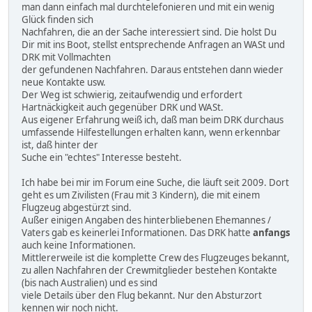
man dann einfach mal durchtelefonieren und mit ein wenig
Glück finden sich
Nachfahren, die an der Sache interessiert sind. Die holst Du
Dir mit ins Boot, stellst entsprechende Anfragen an WASt und
DRK mit Vollmachten
der gefundenen Nachfahren. Daraus entstehen dann wieder
neue Kontakte usw.
Der Weg ist schwierig, zeitaufwendig und erfordert
Hartnäckigkeit auch gegenüber DRK und WASt.
Aus eigener Erfahrung weiß ich, daß man beim DRK durchaus
umfassende Hilfestellungen erhalten kann, wenn erkennbar
ist, daß hinter der
Suche ein "echtes" Interesse besteht.
Ich habe bei mir im Forum eine Suche, die läuft seit 2009. Dort
geht es um Zivilisten (Frau mit 3 Kindern), die mit einem
Flugzeug abgestürzt sind.
Außer einigen Angaben des hinterbliebenen Ehemannes /
Vaters gab es keinerlei Informationen. Das DRK hatte
anfangs
auch keine Informationen.
Mittlererweile ist die komplette Crew des Flugzeuges bekannt,
zu allen Nachfahren der Crewmitglieder bestehen Kontakte
(bis nach Australien) und es sind
viele Details über den Flug bekannt. Nur den Absturzort
kennen wir noch nicht.