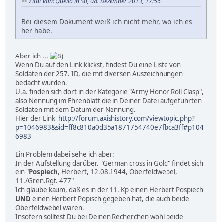
Zitat von: Quello in So, 08. Dezember 2013, 17:56
Bei diesem Dokument weiß ich nicht mehr, wo ich es
her habe.
Aber ich ...
Wenn Du auf den Link klickst, findest Du eine Liste von
Soldaten der 257. ID, die mit diversen Auszeichnungen
bedacht wurden.
U.a. finden sich dort in der Kategorie "Army Honor Roll Clasp",
also Nennung im Ehrenblatt die in Deiner Datei aufgeführten
Soldaten mit dem Datum der Nennung.
Hier der Link:
http://forum.axishistory.com/viewtopic.php?
p=1046983&sid=ff8c810a0d35a1871754740e7fbca3ff#p104
6983
Ein Problem dabei sehe ich aber:
In der Aufstellung darüber, "German cross in Gold" findet sich
ein "
Pospiech
, Herbert, 12.08.1944, Oberfeldwebel,
11./Gren.Rgt. 477"
Ich glaube kaum, daß es in der 11. Kp einen Herbert Pospiech
UND
einen Herbert Popisch gegeben hat, die auch beide
Oberfeldwebel waren.
Insofern solltest Du bei Deinen Recherchen wohl beide