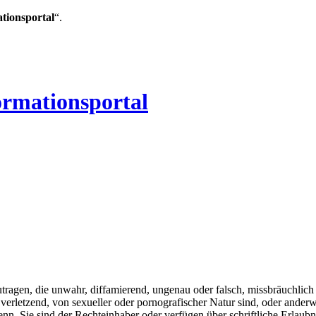
ationsportal
“.
ormationsportal
tragen, die unwahr, diffamierend, ungenau oder falsch, missbräuchlich 
e verletzend, von sexueller oder pornografischer Natur sind, oder ander
 denn, Sie sind der Rechteinhaber oder verfügen über schriftliche Erla