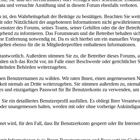
ta und versuchte Anstiftung sind in diesem Forum ebenfalls verboten.
t, den Wahrheitsgehalt der Beiträge zu bestätigen. Beachten Sie weiter
eit oder Nützlichkeit der angebotenen Informationen nicht gewährleisten
utzer des Forums, seines Teams, seiner Gehilfen oder die der Betreiber
hend zu informieren. Das Forumsteam und die Betreiber behalten sich 
ne Entfernung notwendig ist. Da es sich hierbei um ein manuelles Vorge
gelten ebenso für die in Mitgliederprofilen enthaltenen Informationen.
 verantwortlich. Außerdem stimmen Sie zu, die Betreiber dieses Forum
alten sich das Recht vor, im Falle einer Beschwerde oder gerichtlicher 
ittelnden Behörden weiterzugeben.
inen Benutzernamen zu wählen. Wir raten Ihnen, einen angemessenen N
keit niemals an Dritte weiterzugeben. Sie stimmen außerdem zu, niem
 und einzigartiges Passwort für Ihr Benutzerkonto zu verwenden, um 
Sie ein detailliertes Benutzerprofil ausfüllen. Es obliegt Ihrer Veran
h oder unangemessen halten, werden mit oder ohne vorherige Ankündig
net wird, für den Fall, dass Ihr Benutzerkonto gesperrt oder Ihr Interne