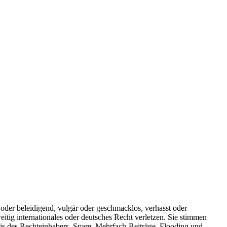
oder beleidigend, vulgär oder geschmacklos, verhasst oder
weitig internationales oder deutsches Recht verletzen. Sie stimmen
ubnis des Rechteinhabers. Spam, Mehrfach-Beiträge, Flooding und