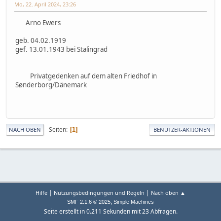
Mo, 22. April 2024, 23:26
Arno Ewers
geb. 04.02.1919
gef. 13.01.1943 bei Stalingrad
Privatgedenken auf dem alten Friedhof in
Sønderborg/Dänemark
Seiten
1
NACH OBEN
BENUTZER-AKTIONEN
|
|
Hilfe
Nutzungsbedingungen und Regeln
Nach oben ▲
,
SMF 2.1.6 © 2025
Simple Machines
Seite erstellt in 0.211 Sekunden mit 23 Abfragen.