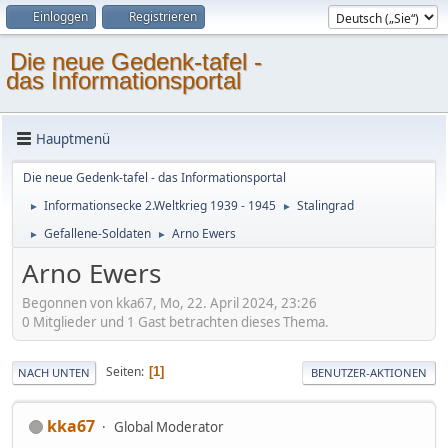
Einloggen
Registrieren
Die neue Gedenk-tafel -
das Informationsportal
Hauptmenü
Die neue Gedenk-tafel - das Informationsportal
Informationsecke 2.Weltkrieg 1939 - 1945
Stalingrad
►
►
Gefallene-Soldaten
Arno Ewers
►
►
Arno Ewers
Begonnen von kka67, Mo, 22. April 2024, 23:26
0 Mitglieder und 1 Gast betrachten dieses Thema.
Seiten
1
NACH UNTEN
BENUTZER-AKTIONEN
kka67
Global Moderator