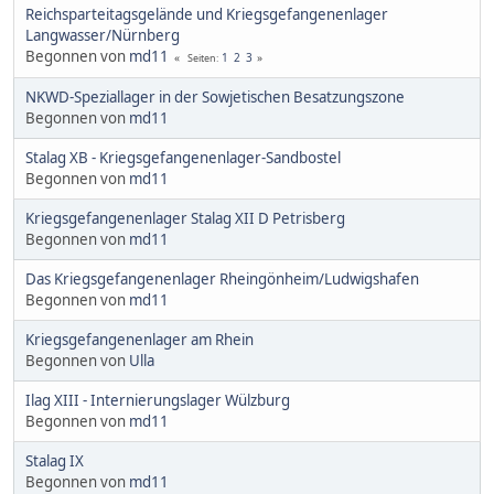
Reichsparteitagsgelände und Kriegsgefangenenlager
Langwasser/Nürnberg
Begonnen von
md11
1
2
3
Seiten
NKWD-Speziallager in der Sowjetischen Besatzungszone
Begonnen von
md11
Stalag XB - Kriegsgefangenenlager-Sandbostel
Begonnen von
md11
Kriegsgefangenenlager Stalag XII D Petrisberg
Begonnen von
md11
Das Kriegsgefangenenlager Rheingönheim/Ludwigshafen
Begonnen von
md11
Kriegsgefangenenlager am Rhein
Begonnen von
Ulla
Ilag XIII - Internierungslager Wülzburg
Begonnen von
md11
Stalag IX
Begonnen von
md11