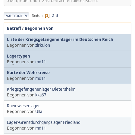
0 Mitglieder und 1 Gast betrachten dieses Board.
2
3
Seiten
1
NACH UNTEN
Betreff
/
Begonnen von
Liste der Kriegsgefangenenlager im Deutschen Reich
Begonnen von
zirkulon
Lagertypen
Begonnen von
md11
Karte der Wehrkreise
Begonnen von
md11
Kriegsgefangenenlager Dietersheim
Begonnen von
kka67
Rheinwiesenlager
Begonnen von
Ulla
Lager-Grenzdurchgangslager Friedland
Begonnen von
md11