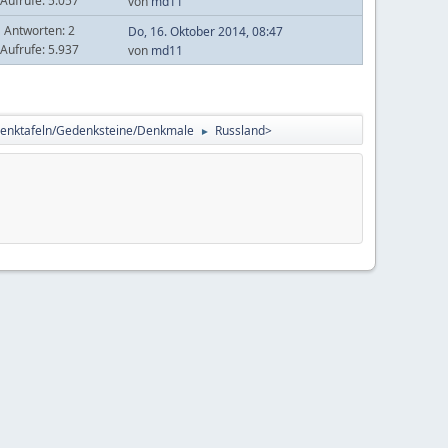
Aufrufe: 5.057
von
md11
Antworten: 2
Do, 16. Oktober 2014, 08:47
Aufrufe: 5.937
von
md11
enktafeln/Gedenksteine/Denkmale
Russland>
►