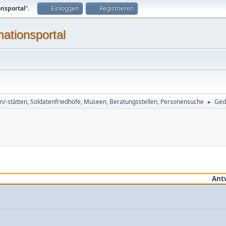
onsportal
“.
Einloggen
Registrieren
mationsportal
n/-stätten, Soldatenfriedhöfe, Museen, Beratungsstellen, Personensuche
Ged
►
Ant