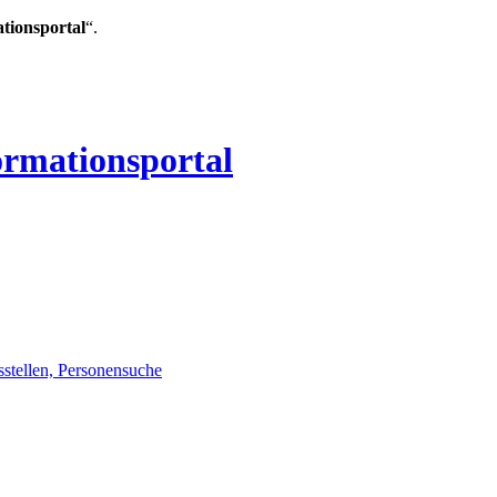
ationsportal
“.
ormationsportal
sstellen, Personensuche