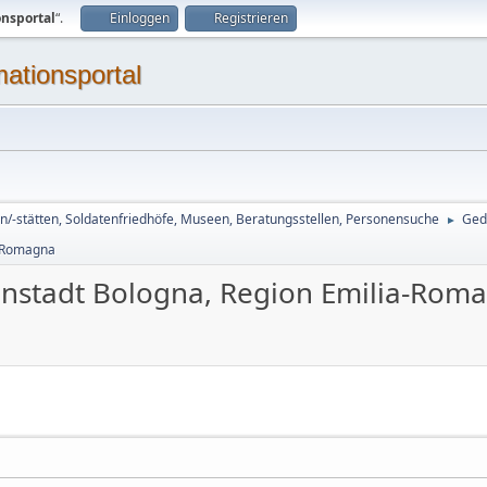
onsportal
“.
Einloggen
Registrieren
mationsportal
n/-stätten, Soldatenfriedhöfe, Museen, Beratungsstellen, Personensuche
Ged
►
a-Romagna
tanstadt Bologna, Region Emilia-Rom