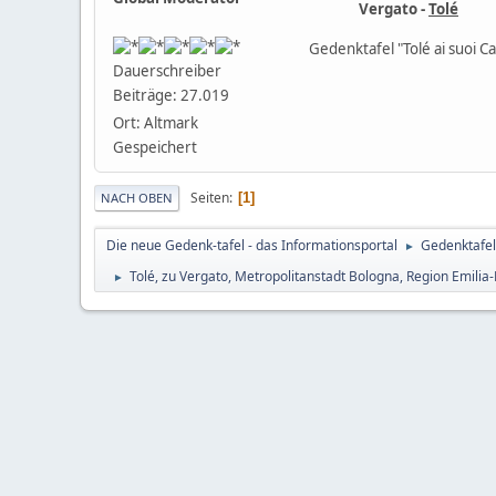
Vergato -
Tolé
Gedenktafel "Tolé ai suoi C
Dauerschreiber
Beiträge: 27.019
Ort: Altmark
Gespeichert
Seiten
1
NACH OBEN
Die neue Gedenk-tafel - das Informationsportal
Gedenktafel
►
Tolé, zu Vergato, Metropolitanstadt Bologna, Region Emili
►