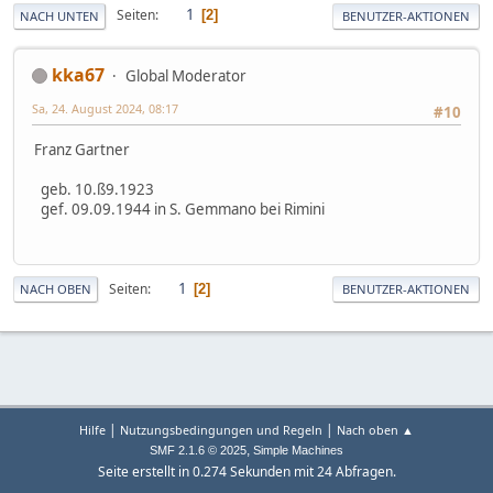
1
Seiten
2
NACH UNTEN
BENUTZER-AKTIONEN
kka67
Global Moderator
Sa, 24. August 2024, 08:17
#10
Franz Gartner
geb. 10.ß9.1923
gef. 09.09.1944 in S. Gemmano bei Rimini
1
Seiten
2
NACH OBEN
BENUTZER-AKTIONEN
|
|
Hilfe
Nutzungsbedingungen und Regeln
Nach oben ▲
,
SMF 2.1.6 © 2025
Simple Machines
Seite erstellt in 0.274 Sekunden mit 24 Abfragen.