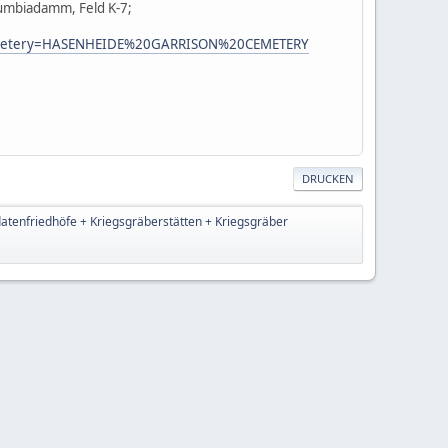
umbiadamm, Feld K-7;
ue&Cemetery=HASENHEIDE%20GARRISON%20CEMETERY
DRUCKEN
datenfriedhöfe + Kriegsgräberstätten + Kriegsgräber