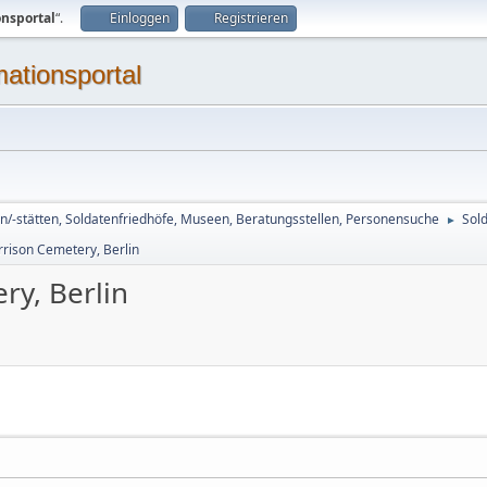
onsportal
“.
Einloggen
Registrieren
mationsportal
n/-stätten, Soldatenfriedhöfe, Museen, Beratungsstellen, Personensuche
Sol
►
rison Cemetery, Berlin
ry, Berlin