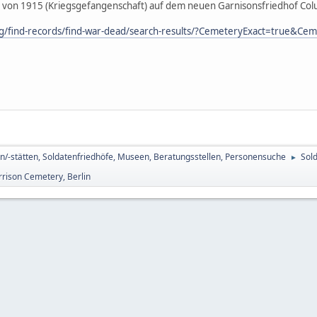
on 1915 (Kriegsgefangenschaft) auf dem neuen Garnisonsfriedhof Col
rg/find-records/find-war-dead/search-results/?CemeteryExact=tr
n/-stätten, Soldatenfriedhöfe, Museen, Beratungsstellen, Personensuche
Sol
►
rison Cemetery, Berlin