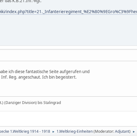
er das K.B.21.Inf.-Rgt.
/wiki/index.php?title=21._Infanterieregiment_%E2%80%9EGro%C3%9Fher
abe ich diese fantastische Seite aufgerufen und
. Inf. Reg. angeschaut. Ich bin begeistert.
t.) (Danziger Division) bis Stalingrad
secke 1.Weltkrieg 1914 - 1918
1.Weltkrieg-Einheiten
(Moderator:
Adjutant
)
►
►