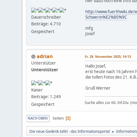
hier dazu noch eine Info üb
http://www.fuerthwiki.de
Schwerin%E2%80%9C
Dauerschreiber
Beiträge: 4.710
mfg
Gespeichert
Josef
adrian
Fr, 28. November 2025, 14:13
Unterstützer
Hallo Josef,
Unterstützer
erst heute nach 16 Jahren h
die tollen Fotos des 21. K.B
Gruß Werner
Kaiser
Beiträge: 1.249
Suche alles zur 60. Inf.Div. (mo
Gespeichert
Seiten
1
NACH OBEN
Die neue Gedenk-tafel - das Informationsportal
Information
►