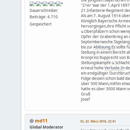
"21er"war der 1.April 1897
21.Infanterie-Regiment de
Dauerschreiber
Als am 7. August 1914 über
Beiträge: 4.710
Königlich Bayerische Armee
Gespeichert
hervorgingen,ihre Pflicht 
u.Oberpfälzern schon weni
Opfer der Grabenkrieg an d
Septemberwoche.Tagelang w
bis zur
Ablösung.Es
sollte f
Stellung in einem Bericht 
Kronprinz Rupprecht von B
Stellungskämpfe u.Schlacht
erneut hohe
Verluste.In
de
ein endgültiger Durchbruch
Folge dessen schon bald das
über 500 Mann,mithin etwa 
hatte es über 3000 Mann v
Gruß
Josef
md11
Di, 22. März 2016, 22:41
Global Moderator