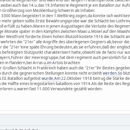
,wobei auch das 14.u.das 19.Infanterie-Regiment je ein Bataillon zur Auf
n Großherzog von Mecklenburg-Schwerin als Inhaber.
 3300 Mann begeistert in den 1.Weltkrieg zogen,da konnte sich wohl keine
 mehr geben sollte.Erste Bewährungsprobe war die Schlacht bei Lothrin
voll erfüllt zu haben.Waren in jenen Augusttagen die Verluste des Regime
ge Monate später in den Kämpfen zwischen Maas u.Mosel auf den Maashö
er Westfront forderte.Einen hohen Blutzoll kostete 1916 die Schlacht a
ehrten die "21er" alle Angriffe des überlegenen Gegners ab,bevor die 
ür die "21er"eine späte Ehrung bedeuten,als sie erfuhren,daß der engli
als befestigten Stützpunkt charakterisiert hatte,obwohl sie de facto nur
ayern,Führer der Heeresgruppe,hat dem regiment auch persönlich für d
en in Flandern,bei Arras
u.im
Artois brachten
r Großen Schlacht in Frankreich haben auch die "21er"ihr Bestes gegeb
 durch die gegnerischen Stellungen konnte nicht erziehlt
werden.So
blut
 III.Bataillon aufgelöst
wurde.Am
22.Oktober 1918 betrug die Stärke de
die Hälfte eines kriegsstarken bataillons von 1914.Als die Reste des Re
erloren u.waren fast 11.000 Verwundete gezählt worden.