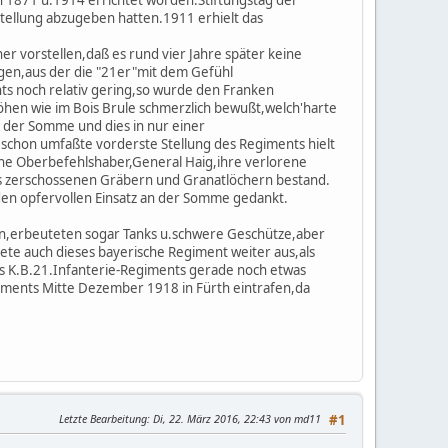
stellung abzugeben hatten.1911 erhielt das
r vorstellen,daß es rund vier Jahre später keine
gen,aus der die "21er"mit dem Gefühl
nts noch relativ gering,so wurde den Franken
hen wie im Bois Brule schmerzlich bewußt,welch'harte
n der Somme und dies in nur einer
schon umfaßte vorderste Stellung des Regiments hielt
sche Oberbefehlshaber,General Haig,ihre verlorene
 aus zerschossenen Gräbern und Granatlöchern bestand.
en opfervollen Einsatz an der Somme gedankt.
en,erbeuteten sogar Tanks u.schwere Geschütze,aber
ete auch dieses bayerische Regiment weiter aus,als
s K.B.21.Infanterie-Regiments gerade noch etwas
giments Mitte Dezember 1918 in Fürth eintrafen,da
Letzte Bearbeitung
: Di, 22. März 2016, 22:43 von md11
#1