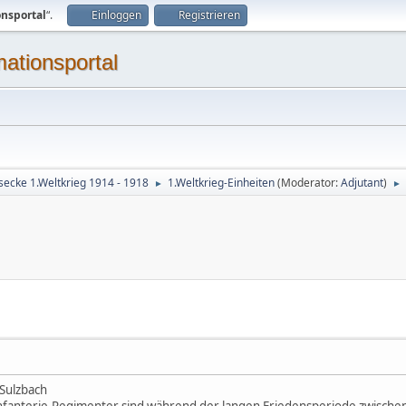
onsportal
“.
Einloggen
Registrieren
mationsportal
secke 1.Weltkrieg 1914 - 1918
1.Weltkrieg-Einheiten
(Moderator:
Adjutant
)
►
►
 Sulzbach
nfanterie-Regimenter sind während der langen Friedensperiode zwischen