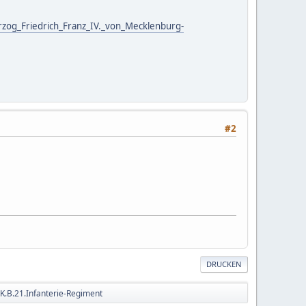
zog_Friedrich_Franz_IV._von_Mecklenburg-
#2
DRUCKEN
K.B.21.Infanterie-Regiment