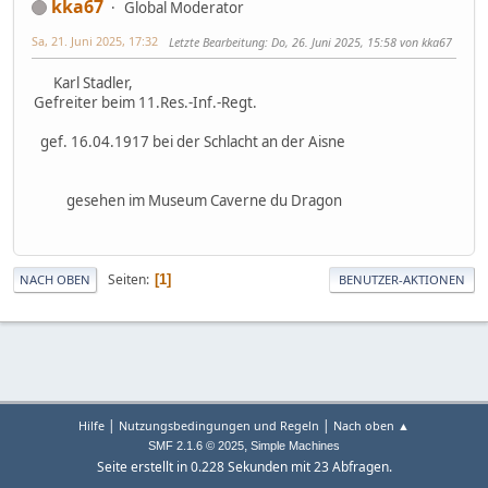
kka67
Global Moderator
Sa, 21. Juni 2025, 17:32
Letzte Bearbeitung
: Do, 26. Juni 2025, 15:58 von kka67
Karl Stadler,
Gefreiter beim 11.Res.-Inf.-Regt.
gef. 16.04.1917 bei der Schlacht an der Aisne
gesehen im Museum Caverne du Dragon
Seiten
1
NACH OBEN
BENUTZER-AKTIONEN
|
|
Hilfe
Nutzungsbedingungen und Regeln
Nach oben ▲
,
SMF 2.1.6 © 2025
Simple Machines
Seite erstellt in 0.228 Sekunden mit 23 Abfragen.