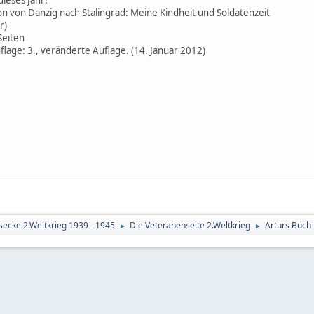
ion von Danzig nach Stalingrad: Meine Kindheit und Soldatenzeit
r)
eiten
uflage: 3., veränderte Auflage. (14. Januar 2012)
secke 2.Weltkrieg 1939 - 1945
Die Veteranenseite 2.Weltkrieg
Arturs Buch 
►
►