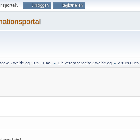
onsportal
“.
Einloggen
Registrieren
mationsportal
secke 2.Weltkrieg 1939 - 1945
Die Veteranenseite 2.Weltkrieg
Arturs Buch 
►
►
dieses Jahr!