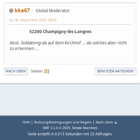
kka67
Global Moderator
Sa, 06. September 2025, 08:02
52200 Champigny-lès-Langres
deut. Soldatengrab auf dem Kirchhof ... als solches aber nicht
zu erkennen ...
Seiten
1
NACH OBEN
BENUTZER-AKTIONEN
|
|
Hilfe
Nutzungsbedingungen und Regeln
Nach oben ▲
,
SMF 2.1.6 © 2025
Simple Machines
Seite erstellt in 0.013 Sekunden mit 23 Abfragen.