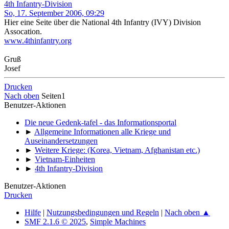
4th Infantry-Division
So, 17. September 2006, 09:29
Hier eine Seite über die National 4th Infantry (IVY) Division
Assocation.
www.4thinfantry.org
Gruß
Josef
Drucken
Nach oben
Seiten
1
Benutzer-Aktionen
Die neue Gedenk-tafel - das Informationsportal
►
Allgemeine Informationen alle Kriege und
Auseinandersetzungen
►
Weitere Kriege: (Korea, Vietnam, Afghanistan etc.)
►
Vietnam-Einheiten
►
4th Infantry-Division
Benutzer-Aktionen
Drucken
Hilfe
|
Nutzungsbedingungen und Regeln
|
Nach oben ▲
SMF 2.1.6 © 2025
,
Simple Machines