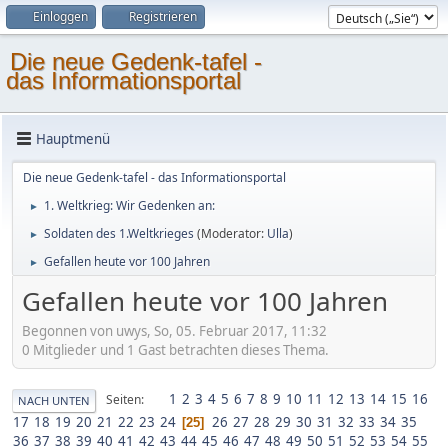
Einloggen
Registrieren
Die neue Gedenk-tafel -
das Informationsportal
Hauptmenü
Die neue Gedenk-tafel - das Informationsportal
1. Weltkrieg: Wir Gedenken an:
►
Soldaten des 1.Weltkrieges
(Moderator:
Ulla
)
►
Gefallen heute vor 100 Jahren
►
Gefallen heute vor 100 Jahren
Begonnen von uwys, So, 05. Februar 2017, 11:32
0 Mitglieder und 1 Gast betrachten dieses Thema.
1
2
3
4
5
6
7
8
9
10
11
12
13
14
15
16
Seiten
NACH UNTEN
17
18
19
20
21
22
23
24
26
27
28
29
30
31
32
33
34
35
25
36
37
38
39
40
41
42
43
44
45
46
47
48
49
50
51
52
53
54
55