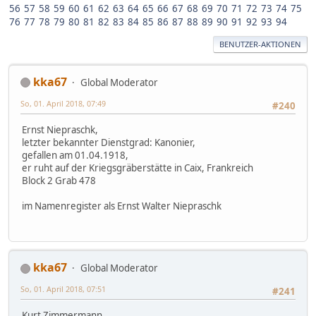
56
57
58
59
60
61
62
63
64
65
66
67
68
69
70
71
72
73
74
75
76
77
78
79
80
81
82
83
84
85
86
87
88
89
90
91
92
93
94
BENUTZER-AKTIONEN
kka67
Global Moderator
So, 01. April 2018, 07:49
#240
Ernst Niepraschk,
letzter bekannter Dienstgrad: Kanonier,
gefallen am 01.04.1918,
er ruht auf der Kriegsgräberstätte in Caix, Frankreich
Block 2 Grab 478
im Namenregister als Ernst Walter Niepraschk
kka67
Global Moderator
So, 01. April 2018, 07:51
#241
Kurt Zimmermann,