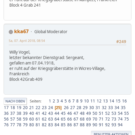
Block 4 Grab 241
kka67
Global Moderator
Sa, 07. April 2018, 08:54
#249
Willy Vogel,
letzter bekannter Dienstgrad: Sergeant,
gefallen am 07.04.1918,
er ruht auf der Kriegsgräberstätte in Wicres-Village,
Frankreich
Block 42Grab 409
1
2
3
4
5
6
7
8
9
10
11
12
13
14
15
16
Seiten
NACH OBEN
17
18
19
20
21
22
23
24
26
27
28
29
30
31
32
33
34
35
25
36
37
38
39
40
41
42
43
44
45
46
47
48
49
50
51
52
53
54
55
56
57
58
59
60
61
62
63
64
65
66
67
68
69
70
71
72
73
74
75
76
77
78
79
80
81
82
83
84
85
86
87
88
89
90
91
92
93
94
BENUTZER-AKTIONEN