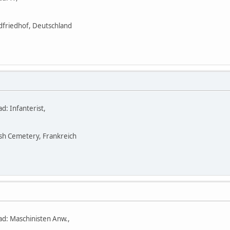
dfriedhof, Deutschland
d: Infanterist,
ish Cemetery, Frankreich
ad: Maschinisten Anw.,