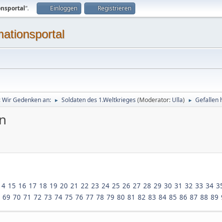
onsportal
“.
Einloggen
Registrieren
mationsportal
g: Wir Gedenken an:
Soldaten des 1.Weltkrieges
(Moderator:
Ulla
)
Gefallen 
►
►
en
14
15
16
17
18
19
20
21
22
23
24
25
26
27
28
29
30
31
32
33
34
3
69
70
71
72
73
74
75
76
77
78
79
80
81
82
83
84
85
86
87
88
89