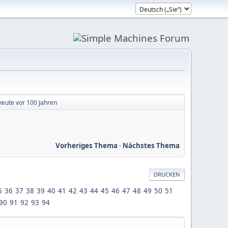
heute vor 100 Jahren
Vorheriges Thema
-
Nächstes Thema
DRUCKEN
5
36
37
38
39
40
41
42
43
44
45
46
47
48
49
50
51
90
91
92
93
94