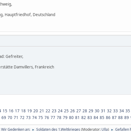
chweig,
g, Hauptfriedhof, Deutschland
d: Gefreiter,
rstätte Damvillers, Frankreich
4
15
16
17
18
19
20
21
22
23
24
25
26
27
28
29
30
31
32
33
34
35
69
70
71
72
73
74
75
76
77
78
79
80
81
82
83
84
85
86
87
88
89
g: Wir Gedenken an:
Soldaten des 1.Weltkrieges
(Moderator:
Ulla
)
Gefallen 
►
►