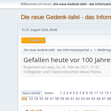
Willkommen im Forum „
Die neue Gedenk-tafel - das Informati
Die neue Gedenk-tafel - das Infor
Fr, 07. August 2026, 08:46
Übersicht
Die neue Gedenk-tafel - das Informationsportal
1. Weltkrie
►
Gefallen heute vor 100 Jahr
Begonnen von uwys, So, 05. Februar 2017, 11:32
0 Mitglieder und 3 Gäste betrachten dieses Thema.
1
2
3
4
5
6
7
8
9
10
11
12
13
Seiten
NACH UNTEN
53
54
55
56
57
58
59
60
61
62
63
64
65
66
67
68
52