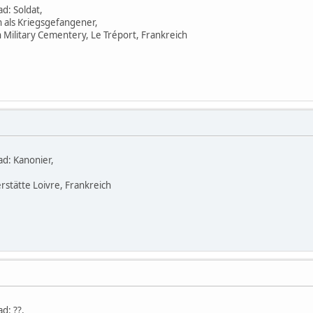
d: Soldat,
n als Kriegsgefangener,
Military Cementery, Le Tréport, Frankreich
ad: Kanonier,
rstätte Loivre, Frankreich
d: ??,