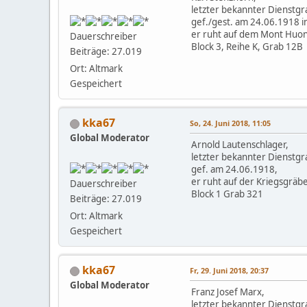
letzter bekannter Dienstgra
gef./gest. am 24.06.1918 i
er ruht auf dem Mont Huon 
Dauerschreiber
Block 3, Reihe K, Grab 12B
Beiträge: 27.019
Ort: Altmark
Gespeichert
kka67
So, 24. Juni 2018, 11:05
Global Moderator
Arnold Lautenschlager,
letzter bekannter Dienstgr
gef. am 24.06.1918,
er ruht auf der Kriegsgräbe
Dauerschreiber
Block 1 Grab 321
Beiträge: 27.019
Ort: Altmark
Gespeichert
kka67
Fr, 29. Juni 2018, 20:37
Global Moderator
Franz Josef Marx,
letzter bekannter Dienstgra