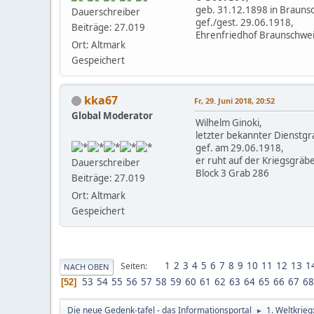
geb. 31.12.1898 in Brauns
Dauerschreiber
gef./gest. 29.06.1918,
Beiträge: 27.019
Ehrenfriedhof Braunschwei
Ort: Altmark
Gespeichert
kka67
Fr, 29. Juni 2018, 20:52
Global Moderator
Wilhelm Ginoki,
letzter bekannter Dienstgra
gef. am 29.06.1918,
er ruht auf der Kriegsgräbe
Dauerschreiber
Block 3 Grab 286
Beiträge: 27.019
Ort: Altmark
Gespeichert
1
2
3
4
5
6
7
8
9
10
11
12
13
1
Seiten
NACH OBEN
53
54
55
56
57
58
59
60
61
62
63
64
65
66
67
68
52
Die neue Gedenk-tafel - das Informationsportal
1. Weltkrie
►