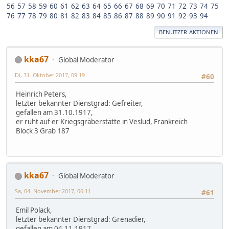
56
57
58
59
60
61
62
63
64
65
66
67
68
69
70
71
72
73
74
75
76
77
78
79
80
81
82
83
84
85
86
87
88
89
90
91
92
93
94
BENUTZER-AKTIONEN
kka67
Global Moderator
Di, 31. Oktober 2017, 09:19
#60
Heinrich Peters,
letzter bekannter Dienstgrad: Gefreiter,
gefallen am 31.10.1917,
er ruht auf er Kriegsgräberstätte in Veslud, Frankreich
Block 3 Grab 187
kka67
Global Moderator
Sa, 04. November 2017, 06:11
#61
Emil Polack,
letzter bekannter Dienstgrad: Grenadier,
gefallen am 04.11.1917,