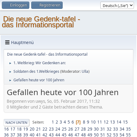
Einloggen
Registrieren
Die neue Gedenk-tafel -
das Informationsportal
Hauptmenü
Die neue Gedenk-tafel - das Informationsportal
1. Weltkrieg: Wir Gedenken an:
►
Soldaten des 1.Weltkrieges
(Moderator:
Ulla
)
►
Gefallen heute vor 100 Jahren
►
Gefallen heute vor 100 Jahren
Begonnen von uwys, So, 05. Februar 2017, 11:32
0 Mitglieder und 2 Gäste betrachten dieses Thema.
1
2
3
4
5
6
8
9
10
11
12
13
14
15
Seiten
7
NACH UNTEN
16
17
18
19
20
21
22
23
24
25
26
27
28
29
30
31
32
33
34
35
36
37
38
39
40
41
42
43
44
45
46
47
48
49
50
51
52
53
54
55