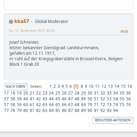
kka67
Global Moderator
So, 12. November 2017, 05:20
#69
Josef Schneider,
letzter bekannter Dienstgrad: Landsturmmann,
gefallen am 12.11.1917,
er ruht auf der Kriegsgräberstätte in Brüssel-Evere, Belgien
Block 1 Grab 20
1
2
3
4
5
6
8
9
10
11
12
13
14
15
16
Seiten
7
NACH OBEN
17
18
19
20
21
22
23
24
25
26
27
28
29
30
31
32
33
34
35
36
37
38
39
40
41
42
43
44
45
46
47
48
49
50
51
52
53
54
55
56
57
58
59
60
61
62
63
64
65
66
67
68
69
70
71
72
73
74
75
76
77
78
79
80
81
82
83
84
85
86
87
88
89
90
91
92
93
94
BENUTZER-AKTIONEN