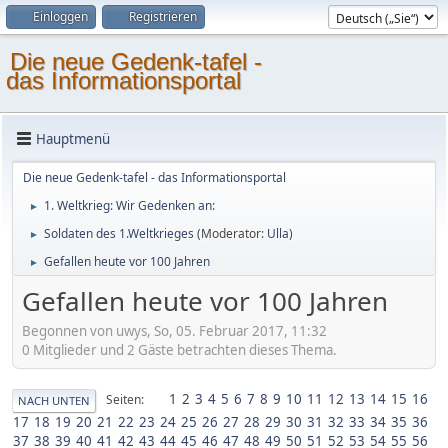
Einloggen
Registrieren
Die neue Gedenk-tafel -
das Informationsportal
Hauptmenü
Die neue Gedenk-tafel - das Informationsportal
1. Weltkrieg: Wir Gedenken an:
►
Soldaten des 1.Weltkrieges
(Moderator:
Ulla
)
►
Gefallen heute vor 100 Jahren
►
Gefallen heute vor 100 Jahren
Begonnen von uwys, So, 05. Februar 2017, 11:32
0 Mitglieder und 2 Gäste betrachten dieses Thema.
1
2
3
4
5
6
7
8
9
10
11
12
13
14
15
16
Seiten
NACH UNTEN
17
18
19
20
21
22
23
24
25
26
27
28
29
30
31
32
33
34
35
36
37
38
39
40
41
42
43
44
45
46
47
48
49
50
51
52
53
54
55
56