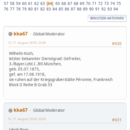
57
58
59
60
61
62
63
65
66
67
68
69
70
71
72
73
74
75
64
76
77
78
79
80
81
82
83
84
85
86
87
88
89
90
91
92
93
94
BENUTZER-AKTIONEN
kka67
Global Moderator
Fr, 17. August 2018, 23:00
#630
Wilhelm Koch,
letzter bekannter Dienstgrad: Gefreiter,
3./Bayer.Ldst.I..Btl.München,
geb. 05.07.1875,
gef. am 17.08.1918,
sie ruhen auf der Kriegsgräberstätte Péronne, Frankreich
Block II Reihe B Grab 33
kka67
Global Moderator
Fr, 17. August 2018, 23:03
#631
Jakob Roos,