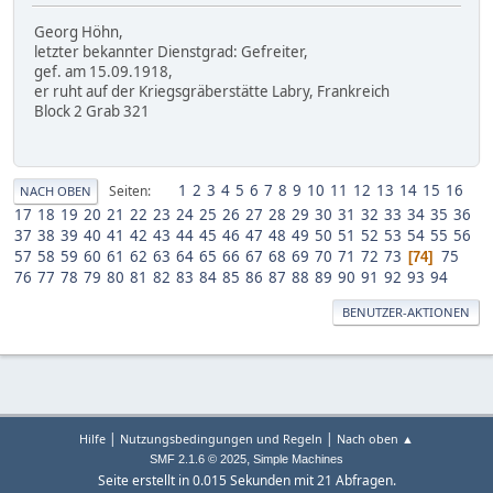
Georg Höhn,
letzter bekannter Dienstgrad: Gefreiter,
gef. am 15.09.1918,
er ruht auf der Kriegsgräberstätte Labry, Frankreich
Block 2 Grab 321
1
2
3
4
5
6
7
8
9
10
11
12
13
14
15
16
Seiten
NACH OBEN
17
18
19
20
21
22
23
24
25
26
27
28
29
30
31
32
33
34
35
36
37
38
39
40
41
42
43
44
45
46
47
48
49
50
51
52
53
54
55
56
57
58
59
60
61
62
63
64
65
66
67
68
69
70
71
72
73
75
74
76
77
78
79
80
81
82
83
84
85
86
87
88
89
90
91
92
93
94
BENUTZER-AKTIONEN
|
|
Hilfe
Nutzungsbedingungen und Regeln
Nach oben ▲
,
SMF 2.1.6 © 2025
Simple Machines
Seite erstellt in 0.015 Sekunden mit 21 Abfragen.