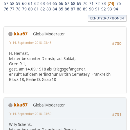
57
58
59
60
61
62
63
64
65
66
67
68
69
70
71
72
73
75
74
76
77
78
79
80
81
82
83
84
85
86
87
88
89
90
91
92
93
94
BENUTZER-AKTIONEN
kka67
Global Moderator
Fr, 14. September 2018, 23:48
#730
H. Hemsat,
letzter bekannter Dienstgrad: Soldat,
Gren.R.1,
gest. am 14.09.1918 als Kriegsgefangener,
er ruht auf dem Terlincthun British Cemetery, Frankreich
Block 18, Reihe D, Grab 10
kka67
Global Moderator
Fr, 14. September 2018, 23:50
#731
Willy Schenk,
letzter bekannter Dienstgrad: Pionier,