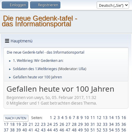
Einloggen
Registrieren
Die neue Gedenk-tafel -
das Informationsportal
Hauptmenü
Die neue Gedenk-tafel - das Informationsportal
1. Weltkrieg: Wir Gedenken an:
►
Soldaten des 1.Weltkrieges
(Moderator:
Ulla
)
►
Gefallen heute vor 100 Jahren
►
Gefallen heute vor 100 Jahren
Begonnen von uwys, So, 05. Februar 2017, 11:32
0 Mitglieder und 1 Gast betrachten dieses Thema.
1
2
3
4
5
6
7
8
9
10
11
12
13
14
15
16
Seiten
NACH UNTEN
17
18
19
20
21
22
23
24
25
26
27
28
29
30
31
32
33
34
35
36
37
38
39
40
41
42
43
44
45
46
47
48
49
50
51
52
53
54
55
56