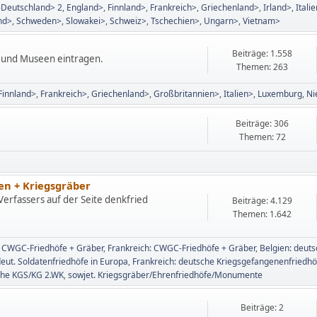
-Deutschland> 2
England>
Finnland>
Frankreich>
Griechenland>
Irland>
Itali
nd>
Schweden>
Slowakei>
Schweiz>
Tschechien>
Ungarn>
Vietnam>
Beiträge: 1.558
n und Museen eintragen.
Themen: 263
Finnland>
Frankreich>
Griechenland>
Großbritannien>
Italien>
Luxemburg
Ni
Beiträge: 306
Themen: 72
en + Kriegsgräber
erfassers auf der Seite denkfried
Beiträge: 4.129
Themen: 1.642
 CWGC-Friedhöfe + Gräber
Frankreich: CWGC-Friedhöfe + Gräber
Belgien: deut
eut. Soldatenfriedhöfe in Europa
Frankreich: deutsche Kriegsgefangenenfriedh
che KGS/KG 2.WK
sowjet. Kriegsgräber/Ehrenfriedhöfe/Monumente
Beiträge: 2