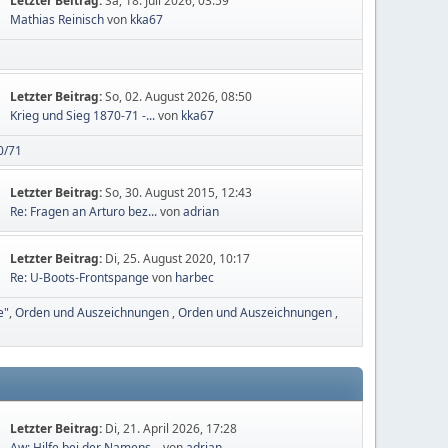
Letzter Beitrag:
Sa, 18. Juli 2026, 03:59
Mathias Reinisch
von
kka67
Letzter Beitrag:
So, 02. August 2026, 08:50
Krieg und Sieg 1870-71 -...
von
kka67
0/71
Letzter Beitrag:
So, 30. August 2015, 12:43
Re: Fragen an Arturo bez...
von
adrian
Letzter Beitrag:
Di, 25. August 2020, 10:17
Re: U-Boots-Frontspange
von
harbec
e"
Orden und Auszeichnungen
Orden und Auszeichnungen
Letzter Beitrag:
Di, 21. April 2026, 17:28
Aw: Hilfe bei der Namens...
von
adrian