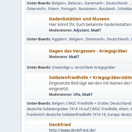
Unter-Boards
Belgien>
Belarus>
Dänemark>
Deutschland>
Österreich>
Polen>
Portugal>
Rumänien>
Russland>
Schottla
Gedenkstätten und Museen
Hier könnt Ihr, Euch bekannte Gedenkstätte
Moderatoren:
Adjutant
,
kka67
Unter-Boards
Ägypten>
Belgien>
Dänemark>
Deutschland>
Gegen das Vergessen - Kriegsgräber
Moderator:
kka67
Unter-Boards
Unwürdige u. vernichtete Kriegsgräber
Soldatenfriedhöfe + Kriegsgräberstätt
Eingesetzte Beiträge werden mit Namen des V
eingesetzt.
Moderatoren:
Ulla
,
kka67
Unter-Boards
Belgien: CWGC-Friedhöfe + Gräber
Deutschland:
deutsche Soldatengräber 1914-18 auf CWGC-Friedhöfe
ehem. d
Frankreich: deutsche Soldatenfriedhöfe 1914-18
Europa: deuts
Denkfried
http://www.denkfried.de/