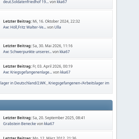
deut.Soldatenfriedhof 19...
von
kka67
Letzter Beitrag:
Mi, 16. Oktober 2024, 22:32
Aw: Höll,Fritz Walter-Ve...
von
Ulla
Letzter Beitrag:
Sa, 30. Mai 2026, 11:16
Aw: Schwerpunkte unserer...
von
kka67
Letzter Beitrag:
Fr, 03. April 2026, 00:19
Aw: Kriegsgefangenenlage...
von
kka67
slager in Deutschland/2.WK
Kriegsgefangenen-/Arbeitslager im
Letzter Beitrag:
Sa, 20. September 2025, 08:41
Grabstein Benecke
von
kka67
Letzter Beitrag:
Mo, 12. März 2012, 21:36