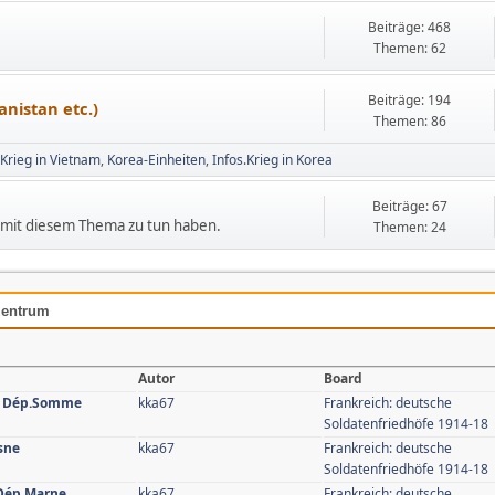
Beiträge: 468
Themen: 62
Beiträge: 194
nistan etc.)
Themen: 86
.Krieg in Vietnam
Korea-Einheiten
Infos.Krieg in Korea
Beiträge: 67
e mit diesem Thema zu tun haben.
Themen: 24
ozentrum
Autor
Board
s, Dép.Somme
kka67
Frankreich: deutsche
Soldatenfriedhöfe 1914-18
sne
kka67
Frankreich: deutsche
Soldatenfriedhöfe 1914-18
 Dép.Marne
kka67
Frankreich: deutsche