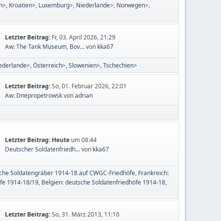
en>
Kroatien>
Luxemburg>
Niederlande>
Norwegen>
Letzter Beitrag:
Fr, 03. April 2026, 21:29
Aw: The Tank Museum, Bov...
von
kka67
ederlande>
Österreich>
Slowenien>
Tschechien>
Letzter Beitrag:
So, 01. Februar 2026, 22:01
Aw: Dnepropetrowsk
von
adrian
Letzter Beitrag:
Heute
um 08:44
Deutscher Soldatenfriedh...
von
kka67
sche Soldatengräber 1914-18 auf CWGC-Friedhöfe
Frankreich:
öfe 1914-18/19
Belgien: deutsche Soldatenfriedhöfe 1914-18
Letzter Beitrag:
So, 31. März 2013, 11:10