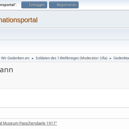
onsportal
“.
Einloggen
Registrieren
mationsportal
g: Wir Gedenken an:
Soldaten des 1.Weltkrieges
(Moderator:
Ulla
)
Gedenkta
►
►
mann
l Museum Passchendaele 1917"