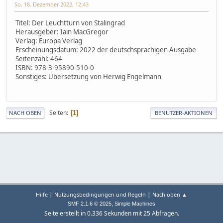
So, 18. Dezember 2022, 12:43
Titel: Der Leuchtturn von Stalingrad
Herausgeber: Iain MacGregor
Verlag: Europa Verlag
Erscheinungsdatum: 2022 der deutschsprachigen Ausgabe
Seitenzahl: 464
ISBN: 978-3-95890-510-0
Sonstiges: Übersetzung von Herwig Engelmann
Seiten
1
NACH OBEN
BENUTZER-AKTIONEN
|
|
Hilfe
Nutzungsbedingungen und Regeln
Nach oben ▲
,
SMF 2.1.6 © 2025
Simple Machines
Seite erstellt in 0.336 Sekunden mit 25 Abfragen.