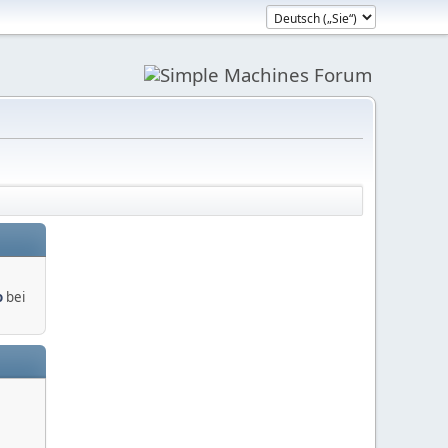
o
bei