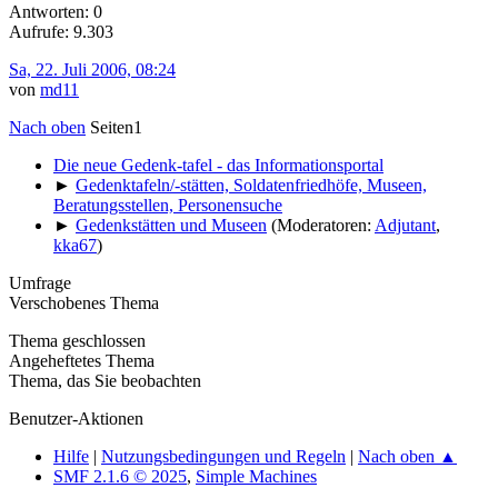
Antworten: 0
Aufrufe: 9.303
Sa, 22. Juli 2006, 08:24
von
md11
Nach oben
Seiten
1
Die neue Gedenk-tafel - das Informationsportal
►
Gedenktafeln/-stätten, Soldatenfriedhöfe, Museen,
Beratungsstellen, Personensuche
►
Gedenkstätten und Museen
(Moderatoren:
Adjutant
,
kka67
)
Umfrage
Verschobenes Thema
Thema geschlossen
Angeheftetes Thema
Thema, das Sie beobachten
Benutzer-Aktionen
Hilfe
|
Nutzungsbedingungen und Regeln
|
Nach oben ▲
SMF 2.1.6 © 2025
,
Simple Machines