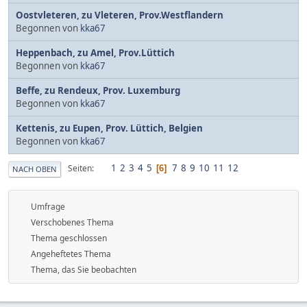
Oostvleteren, zu Vleteren, Prov.Westflandern
Begonnen von
kka67
Heppenbach, zu Amel, Prov.Lüttich
Begonnen von
kka67
Beffe, zu Rendeux, Prov. Luxemburg
Begonnen von
kka67
Kettenis, zu Eupen, Prov. Lüttich, Belgien
Begonnen von
kka67
1
2
3
4
5
7
8
9
10
11
12
Seiten
6
NACH OBEN
Umfrage
Verschobenes Thema
Thema geschlossen
Angeheftetes Thema
Thema, das Sie beobachten