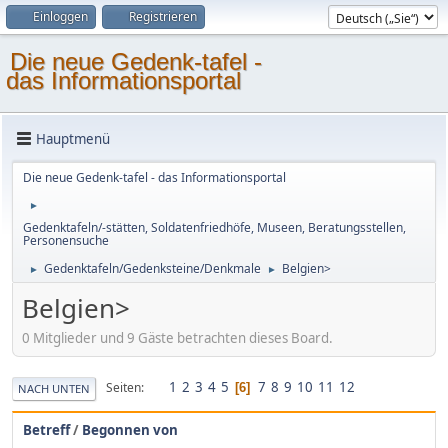
Einloggen
Registrieren
Die neue Gedenk-tafel -
das Informationsportal
Hauptmenü
Die neue Gedenk-tafel - das Informationsportal
►
Gedenktafeln/-stätten, Soldatenfriedhöfe, Museen, Beratungsstellen,
Personensuche
Gedenktafeln/Gedenksteine/Denkmale
Belgien>
►
►
Belgien>
0 Mitglieder und 9 Gäste betrachten dieses Board.
1
2
3
4
5
7
8
9
10
11
12
Seiten
6
NACH UNTEN
Betreff
/
Begonnen von