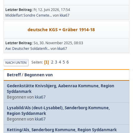
Letzter Beitrag:
Fr, 12. Juni 2026, 17:54
Middelfart Sondre Cemete...
von
kka67
deutsche KGS + Gräber 1914-18
Letzter Beitrag:
So, 30. November 2025, 08:03
Aw: Deutscher Soldatenfr...
von
kka67
2
3
4
5
6
Seiten
1
NACH UNTEN
Betreff
/
Begonnen von
Gedenkstätte Knivsbjerg, Aabenraa Kommune, Region
Syddanmark
Begonnen von
kka67
Lysabild/Als (deut-Lysabbel), Sønderborg Kommune,
Region Syddanmark
Begonnen von
kka67
Ketting/Als, Sønderborg Kommune, Region Syddanmark