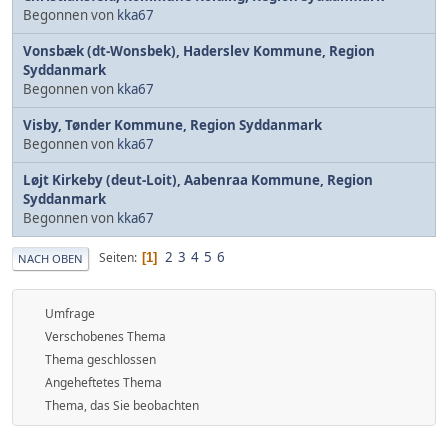
Begonnen von
kka67
Vonsbæk (dt-Wonsbek), Haderslev Kommune, Region
Syddanmark
Begonnen von
kka67
Visby, Tønder Kommune, Region Syddanmark
Begonnen von
kka67
Løjt Kirkeby (deut-Loit), Aabenraa Kommune, Region
Syddanmark
Begonnen von
kka67
2
3
4
5
6
Seiten
1
NACH OBEN
Umfrage
Verschobenes Thema
Thema geschlossen
Angeheftetes Thema
Thema, das Sie beobachten