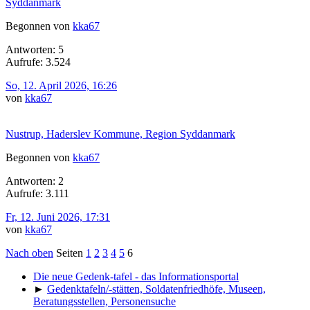
Syddanmark
Begonnen von
kka67
Antworten: 5
Aufrufe: 3.524
So, 12. April 2026, 16:26
von
kka67
Nustrup, Haderslev Kommune, Region Syddanmark
Begonnen von
kka67
Antworten: 2
Aufrufe: 3.111
Fr, 12. Juni 2026, 17:31
von
kka67
Nach oben
Seiten
1
2
3
4
5
6
Die neue Gedenk-tafel - das Informationsportal
►
Gedenktafeln/-stätten, Soldatenfriedhöfe, Museen,
Beratungsstellen, Personensuche