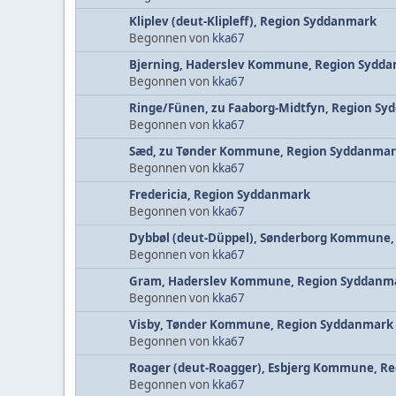
Kliplev (deut-Klipleff), Region Syddanmark
Begonnen von
kka67
Bjerning, Haderslev Kommune, Region Sydd
Begonnen von
kka67
Ringe/Fünen, zu Faaborg-Midtfyn, Region S
Begonnen von
kka67
Sæd, zu Tønder Kommune, Region Syddanma
Begonnen von
kka67
Fredericia, Region Syddanmark
Begonnen von
kka67
Dybbøl (deut-Düppel), Sønderborg Kommune
Begonnen von
kka67
Gram, Haderslev Kommune, Region Syddanm
Begonnen von
kka67
Visby, Tønder Kommune, Region Syddanmark
Begonnen von
kka67
Roager (deut-Roagger), Esbjerg Kommune, R
Begonnen von
kka67