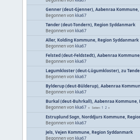
Genner (deut-Gjenner), Aabenraa Kommune,
Begonnen von
kka67
Tønder (deut-Tondern), Region Syddanmark
Begonnen von
kka67
Aller, Kolding Kommune, Region Syddanmark
Begonnen von
kka67
Felsted (deut-Feldstedt), Aabenraa Kommun
Begonnen von
kka67
Løgumkloster (deut-Lügumkloster), zu Tønde
Begonnen von
kka67
Bylderup (deut-Bülderup), Aabenraa Kommu
Begonnen von
kka67
Burkal (deut-Buhrkall), Aabenraa Kommune,
Begonnen von
kka67
1
2
Seiten
Estruplund Sogn, Norddjurs Kommune, Region
Begonnen von
kka67
Jels, Vejen Kommune, Region Syddanmark
Begonnen von
kka67