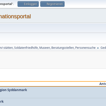
onsportal
“.
Einloggen
Registrieren
mationsportal
n/-stätten, Soldatenfriedhöfe, Museen, Beratungsstellen, Personensuche
Ged
►
Ant
egion Syddanmark
rk