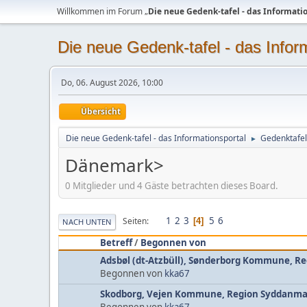
Willkommen im Forum „
Die neue Gedenk-tafel - das Informati
Die neue Gedenk-tafel - das Infor
Do, 06. August 2026, 10:00
Übersicht
Die neue Gedenk-tafel - das Informationsportal
Gedenktafel
►
Dänemark>
0 Mitglieder und 4 Gäste betrachten dieses Board.
1
2
3
5
6
Seiten
4
NACH UNTEN
Betreff
/
Begonnen von
Adsbøl (dt-Atzbüll), Sønderborg Kommune, R
Begonnen von
kka67
Skodborg, Vejen Kommune, Region Syddanma
Begonnen von
kka67