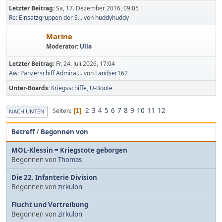
Letzter Beitrag:
Sa, 17. Dezember 2016, 09:05
Re: Einsatzgruppen der S...
von
huddyhuddy
Marine
Moderator:
Ulla
Letzter Beitrag:
Fr, 24. Juli 2026, 17:04
Aw: Panzerschiff Admiral...
von
Landser162
Unter-Boards
Kriegsschiffe
U-Boote
2
3
4
5
6
7
8
9
10
11
12
Seiten
1
NACH UNTEN
Betreff
/
Begonnen von
MOL-Klessin = Kriegstote geborgen
Begonnen von
Thomas
Die 22. Infanterie Division
Begonnen von
zirkulon
Flucht und Vertreibung
Begonnen von
zirkulon