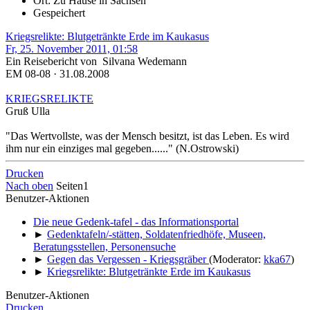
Ort: Zu Hause in Sachsen
Gespeichert
Kriegsrelikte: Blutgetränkte Erde im Kaukasus
Fr, 25. November 2011, 01:58
Ein Reisebericht von Silvana Wedemann
EM 08-08 · 31.08.2008
KRIEGSRELIKTE
Gruß Ulla
"Das Wertvollste, was der Mensch besitzt, ist das Leben. Es wird
ihm nur ein einziges mal gegeben......" (N.Ostrowski)
Drucken
Nach oben
Seiten
1
Benutzer-Aktionen
Die neue Gedenk-tafel - das Informationsportal
►
Gedenktafeln/-stätten, Soldatenfriedhöfe, Museen,
Beratungsstellen, Personensuche
►
Gegen das Vergessen - Kriegsgräber
(Moderator:
kka67
)
►
Kriegsrelikte: Blutgetränkte Erde im Kaukasus
Benutzer-Aktionen
Drucken