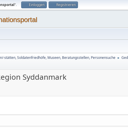
onsportal
“.
Einloggen
Registrieren
mationsportal
n/-stätten, Soldatenfriedhöfe, Museen, Beratungsstellen, Personensuche
Ged
►
Region Syddanmark