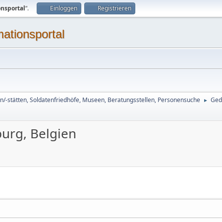
onsportal
“.
Einloggen
Registrieren
mationsportal
n/-stätten, Soldatenfriedhöfe, Museen, Beratungsstellen, Personensuche
Ged
►
burg, Belgien