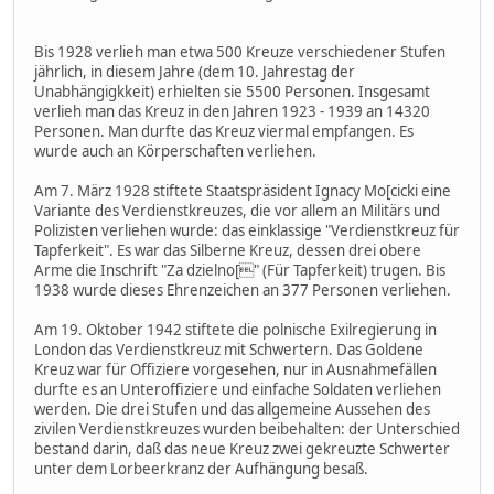
Bis 1928 verlieh man etwa 500 Kreuze verschiedener Stufen
jährlich, in diesem Jahre (dem 10. Jahrestag der
Unabhängigkkeit) erhielten sie 5500 Personen. Insgesamt
verlieh man das Kreuz in den Jahren 1923 - 1939 an 14320
Personen. Man durfte das Kreuz viermal empfangen. Es
wurde auch an Körperschaften verliehen.
Am 7. März 1928 stiftete Staatspräsident Ignacy Mo[cicki eine
Variante des Verdienstkreuzes, die vor allem an Militärs und
Polizisten verliehen wurde: das einklassige "Verdienstkreuz für
Tapferkeit". Es war das Silberne Kreuz, dessen drei obere
Arme die Inschrift "Za dzielno[" (Für Tapferkeit) trugen. Bis
1938 wurde dieses Ehrenzeichen an 377 Personen verliehen.
Am 19. Oktober 1942 stiftete die polnische Exilregierung in
London das Verdienstkreuz mit Schwertern. Das Goldene
Kreuz war für Offiziere vorgesehen, nur in Ausnahmefällen
durfte es an Unteroffiziere und einfache Soldaten verliehen
werden. Die drei Stufen und das allgemeine Aussehen des
zivilen Verdienstkreuzes wurden beibehalten: der Unterschied
bestand darin, daß das neue Kreuz zwei gekreuzte Schwerter
unter dem Lorbeerkranz der Aufhängung besaß.