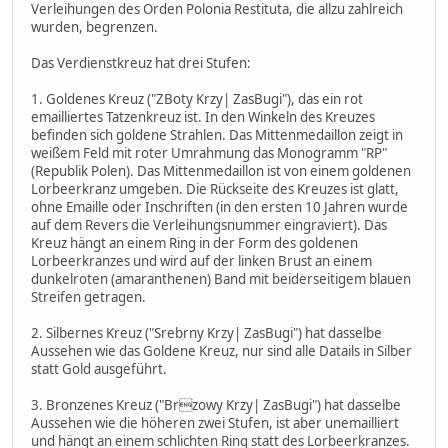
Verleihungen des Orden Polonia Restituta, die allzu zahlreich
wurden, begrenzen.
Das Verdienstkreuz hat drei Stufen:
1. Goldenes Kreuz ("ZBoty Krzy| ZasBugi"), das ein rot
emailliertes Tatzenkreuz ist. In den Winkeln des Kreuzes
befinden sich goldene Strahlen. Das Mittenmedaillon zeigt in
weißem Feld mit roter Umrahmung das Monogramm "RP"
(Republik Polen). Das Mittenmedaillon ist von einem goldenen
Lorbeerkranz umgeben. Die Rückseite des Kreuzes ist glatt,
ohne Emaille oder Inschriften (in den ersten 10 Jahren wurde
auf dem Revers die Verleihungsnummer eingraviert). Das
Kreuz hängt an einem Ring in der Form des goldenen
Lorbeerkranzes und wird auf der linken Brust an einem
dunkelroten (amaranthenen) Band mit beiderseitigem blauen
Streifen getragen.
2. Silbernes Kreuz ("Srebrny Krzy| ZasBugi") hat dasselbe
Aussehen wie das Goldene Kreuz, nur sind alle Datails in Silber
statt Gold ausgeführt.
3. Bronzenes Kreuz ("Brzowy Krzy| ZasBugi") hat dasselbe
Aussehen wie die höheren zwei Stufen, ist aber unemailliert
und hängt an einem schlichten Ring statt des Lorbeerkranzes.