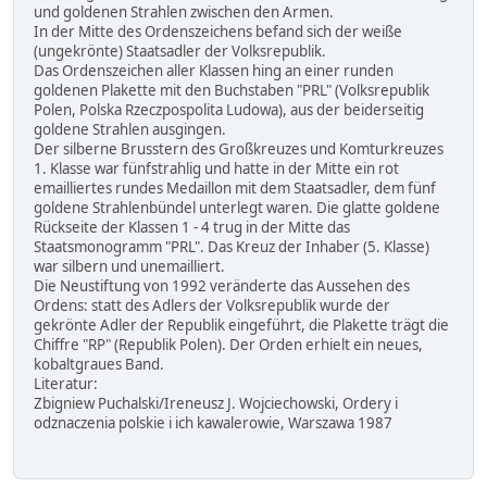
und goldenen Strahlen zwischen den Armen.
In der Mitte des Ordenszeichens befand sich der weiße
(ungekrönte) Staatsadler der Volksrepublik.
Das Ordenszeichen aller Klassen hing an einer runden
goldenen Plakette mit den Buchstaben "PRL" (Volksrepublik
Polen, Polska Rzeczpospolita Ludowa), aus der beiderseitig
goldene Strahlen ausgingen.
Der silberne Brusstern des Großkreuzes und Komturkreuzes
1. Klasse war fünfstrahlig und hatte in der Mitte ein rot
emailliertes rundes Medaillon mit dem Staatsadler, dem fünf
goldene Strahlenbündel unterlegt waren. Die glatte goldene
Rückseite der Klassen 1 - 4 trug in der Mitte das
Staatsmonogramm "PRL". Das Kreuz der Inhaber (5. Klasse)
war silbern und unemailliert.
Die Neustiftung von 1992 veränderte das Aussehen des
Ordens: statt des Adlers der Volksrepublik wurde der
gekrönte Adler der Republik eingeführt, die Plakette trägt die
Chiffre "RP" (Republik Polen). Der Orden erhielt ein neues,
kobaltgraues Band.
Literatur:
Zbigniew Puchalski/Ireneusz J. Wojciechowski, Ordery i
odznaczenia polskie i ich kawalerowie, Warszawa 1987