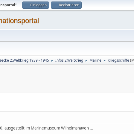
onsportal
“.
Einloggen
Registrieren
mationsportal
secke 2.Weltkrieg 1939 - 1945
Infos 2.Weltkrieg
Marine
Kriegsschiffe
(M
►
►
►
0, ausgestellt im Marinemuseum Wilhelmshaven ...